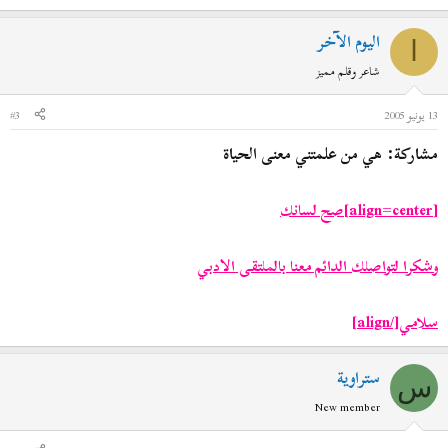
اليوم الآخر
ا
شاعر وقلم مميز
13 يونيو 2005
#3
مشاركة: هي من علمتني معنى الحياة
[align=center]
صح لسانك
وشكرا لتواصلك الدائم معنا بالملتقى الادبي
[/align]
سلامي
ستراوية
س
New member