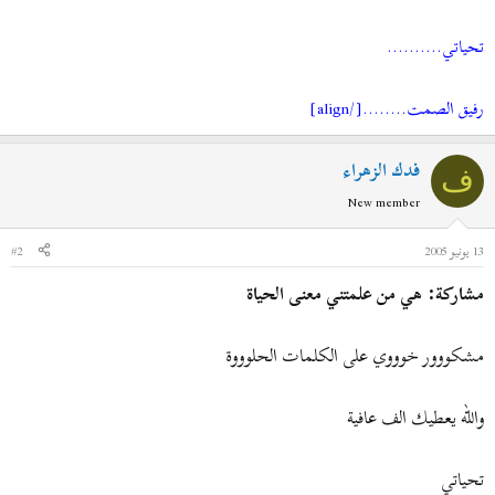
تحياتي..........
رفيق الصمت........[/align]
فدك الزهراء
ف
New member
13 يونيو 2005
#2
مشاركة: هي من علمتني معنى الحياة
مشكووور خوووي على الكلمات الحلوووة
والله يعطيك الف عافية
تحياتي