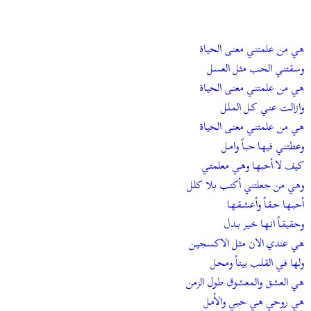
ض
د
و
ء
ع
هي من علمتنـي معنـى الحيـاة
وسقتنـي الحـب مثـل العسـل
هي من علمتنـي معنـى الحيـاة
وازالـت عنـي كــل المـلـل
هي من علمتنـي معنـى الحيـاة
وعطتنـي فيهـا حبـاً وامــل
كيف لا أحبهـا وهـي معلمتـي
وهي من جعلتني أكتب بـلا كلـل
أحبـهـا حـقـاً وأعشـقـهـا
وحقيقـاً انـهـا خـيـر بــدل
هي عندي الان مثـل الاكسجيـن
ولها فـي القلـب بيتـاً ومحـل
هي العشق والمعشوق طول الزمن
هي روحي هـي حبـي والأمـل