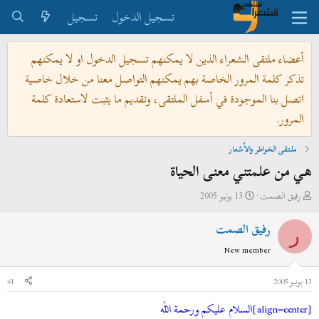
تسجيل الدخول
تسجيل
أعضاء ملتقى الشعراء الذين لا يمكنهم تسجيل الدخول او لا يمكنهم
تذكر كلمة المرور الخاصة بهم يمكنهم التواصل معنا من خلال خاصية
اتصل بنا الموجودة في أسفل الملتقى، وتقديم ما يثبت لاستعادة كلمة
المرور.
ملتقى الخواطر والأشعار
هي من علمتني معنى الحياة
ب
ت
رفيق الصمت
13 يونيو 2005
ا
ا
رفيق الصمت
د
ر
ر
ئ
ي
New member
ا
خ
ل
ا
13 يونيو 2005
#1
م
ل
[align=center]السلام عليكم ورحمة الله
و
ب