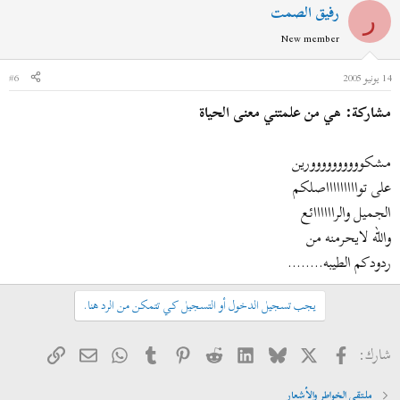
رفيق الصمت
ر
New member
14 يونيو 2005
#6
مشاركة: هي من علمتني معنى الحياة
مشكوووووووووورين
على تواااااااااصلكم
الجميل والراااااائع
والله لايحرمنه من
ردودكم الطيبه........
يجب تسجيل الدخول أو التسجيل كي تتمكن من الرد هنا.
فيسبوك
X
Bluesky
LinkedIn
Reddit
Pinterest
Tumblr
WhatsApp
الرابط
البريد الإلكتروني
شارك:
ملتقى الخواطر والأشعار