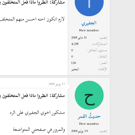
ا
مشاركة: انظروا ماذا فعل المتخلفون بع
لازم انكون احنه احسن منهم المتخلف 
الجفيري
New member
إنضم
31 مايو 2005
المشاركات
4,295
مستوى التفاعل
0
النقاط
0
العمر
126
الإقامة
الجفير
17 يونيو 2005
ح
مشاركة: انظروا ماذا فعل المتخلفون بع
مشكور اخوي الجفيري على الرد
حديثُ القمر
New member
والمرور في صفحتي المتواضعة
إنضم
19 يوليو 2004