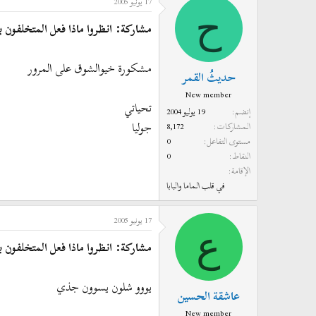
17 يونيو 2005
ح
مشاركة: انظروا ماذا فعل المتخلفون بع
مشكورة خيوالشوق على المرور
حديثُ القمر
New member
تحياتي
إنضم
19 يوليو 2004
جوليا
المشاركات
8,172
مستوى التفاعل
0
النقاط
0
الإقامة
في قلب الماما والبابا
17 يونيو 2005
ع
مشاركة: انظروا ماذا فعل المتخلفون بع
يووو شلون يسوون جذي
عاشقة الحسين
New member