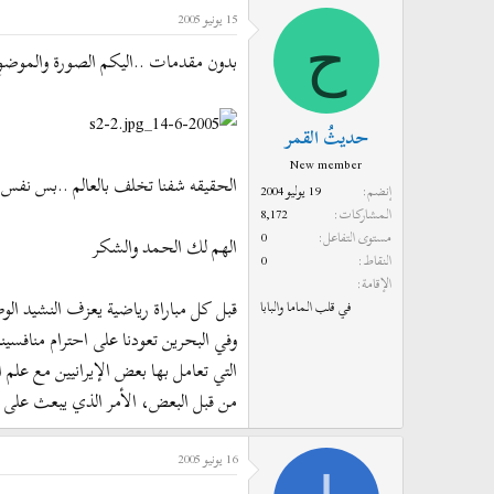
15 يونيو 2005
د
ر
ح
ئ
ي
بدون مقدمات ..اليكم الصورة والموضو
ا
خ
ل
ا
م
ل
حديثُ القمر
و
ب
New member
ض
د
الحقيقه شفنا تخلف بالعالم ..بس نفس 
إنضم
19 يوليو 2004
و
ء
المشاركات
8,172
ع
مستوى التفاعل
0
الهم لك الحمد والشكر
النقاط
0
الإقامة
قبل كل مباراة رياضية‮ ‬يعزف ا‮‬‮‬‮‬‮‬‮‬
في قلب الماما والبابا
وفي‮ ‬البحرين تعودنا على احترا‮‬‮‬‮‬‮‬
التي‮ ‬تعامل بها بعض الإيران‮‬‮‬‮‬‮‬‮‬‮‬
من قبل البعض،‮ ‬الأمر الذ‮‬‮‬‮‬‮‬‮‬‮‬‮‬
16 يونيو 2005