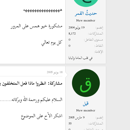
ههههههههههههههههه
حديثُ القمر
New member
مشكورة خيو همس على المرور
إنضم
19 يوليو 2004
المشاركات
8,172
مستوى التفاعل
0
كل يوم تعالي
النقاط
0
الإقامة
في قلب الماما والبابا
18 يونيو 2005
ق
مشاركة: انظروا ماذا فعل المتخلفون بع
السلام عليكم ورحمة الله وبركاته........
قيل
New member
اشكر الأخ على الموضوع
إنضم
9 مارس 2005
المشاركات
55
مستوى التفاعل
0