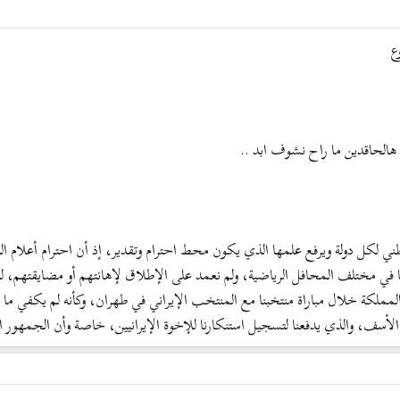
ع
هالحاقدين ما راح نشوف ابد ..
لنشيد الوطني لكل دولة ويرفع علمها الذي يكون محط احترام وتقدير، إذ أن احترام أعلا
م منافسينا في مختلف المحافل الرياضية، ولم نعمد على الإطلاق لإهانتهم أو مضايقت
يين مع علم المملكة خلال مباراة منتخبنا مع المنتخب الإيراني في طهران، وكأنه لم يكف
ي يبعث على الأسف، والذي يدفعنا لتسجيل استنكارنا للإخوة الإيرانيين، خاصة وأن الجم