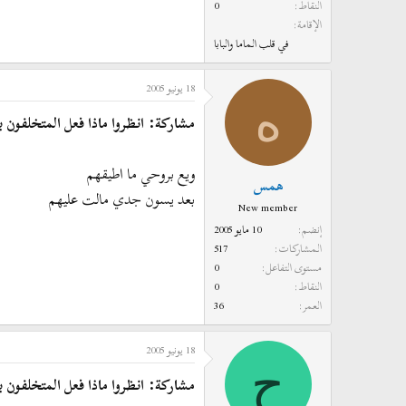
النقاط
0
الإقامة
في قلب الماما والبابا
18 يونيو 2005
ه
مشاركة: انظروا ماذا فعل المتخلفون بع
ويع بروحي ما اطيقهم
همس
بعد يسون جدي مالت عليهم
New member
إنضم
10 مايو 2005
المشاركات
517
مستوى التفاعل
0
النقاط
0
العمر
36
18 يونيو 2005
ح
مشاركة: انظروا ماذا فعل المتخلفون بع