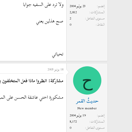
ولا ترد على السفيه جوابا
إنضم
23 يوليو 2004
المشاركات
2,812
مستوى التفاعل
2
صج هذلين يعني
النقاط
0
تحياتي
18 يونيو 2005
ح
مشاركة: انظروا ماذا فعل المتخلفون بع
مشكورة اختي عاشقة الحسن على المرور
حديثُ القمر
New member
إنضم
19 يوليو 2004
المشاركات
8,172
مستوى التفاعل
0