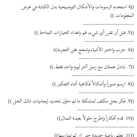
((4 استخدم الرسومات والأشكال التوضيحية بدل الكتابة في عرض
المعلومات.))
----------------------------
((5. قبل أن تقرر أي شيء، قم بإعداد الخيارات المتاحة.))
---------------------------
((6. جرب واختبر الأشياء وشجع على التجربة))
------------------------------
((7. تبادل عملك مع زميل آخر ليوم واحد فقط.))
----------------------------------
((8. ارسم صوراً وأشكالاً فكاهية أثناء التفكير.))
------------------------------
((9. فكر بحل مكلف لمشكلة ما ثم حاول تحديد إيجابيات ذلك الحل.))
-------------------------------
((10. قدم أفكاراً واطرح حلولاً بعيدة المنال))
--------------------------------
((11. تعلم رياضة جديدة حتى إن لم تمارسها))