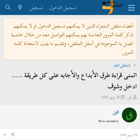
تسجيل الدخول
تسجيل
أعضاء ملتقى الشعراء الذين لا يمكنهم تسجيل الدخول او لا يمكنهم
تذكر كلمة المرور الخاصة بهم يمكنهم التواصل معنا من خلال خاصية
اتصل بنا الموجودة في أسفل الملتقى، وتقديم ما يثبت لاستعادة كلمة
المرور.
الملتقى العام
اتمنى قراءة طرق الأبداع والأجابه على كل طريقة .....
ادخل وشوف
ب
ت
قيل
18 يونيو 2005
ا
ا
قيل
د
ر
ق
ئ
ي
New member
ا
خ
ل
ا
18 يونيو 2005
#1
م
ل