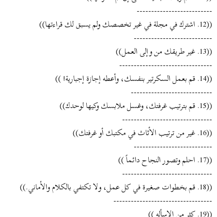
--------------------------
((12. اشترك في مجلة في غير تخصصك ولم يسبق لك قراءتها))
---------------------------
((13. غير طريقك من وإلى العمل))
--------------------------------
((14. قم بعمل السكرتير بنفسك، وأعطه إجازة إجبارية! ))
----------------------------
((15. قم بترتيب غرفتك، وغسل ملابسك وكيها لوحدك))
-------------------------------
((16. غير من ترتيب الأثاث في مكتبك أو غرفتك))
---------------------------
((17. احلم وتصور النجاح دائماً ))
-------------------------------
((18. قم بخطوات صغيرة في كل عمل، ولا تكتفي بالكلام والأماني.))
----------------------------------
((19. كثر من الاسأله ))