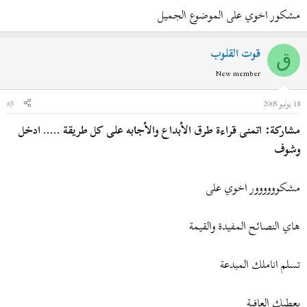
مشكور اخوي على الموضوع الجميل
قوت القلوب
ق
New member
18 يونيو 2005
#3
مشاركة: اتمنى قراءة طرق الأبداع والأجابه على كل طريقة ..... ادخل
وشوف
مشكوووووور اخوي على
هاي النصائح المفيدة والقيمة
تسلم اناملك المبدعة
يعطيك العافية