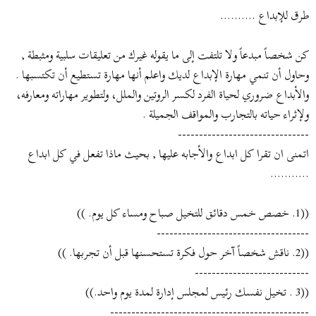
طرق للإبداع ..........
و
ب
ض
د
و
ء
كن شخصاً مبدعاً ولا تلتفت إلى ما يقوله غيرك من تعليقات سلبية ومثبطة ,
ع
وحاول أن تنمي مهارة الإبداع لديك واعلم أنها مهارة تستطيع أن تكتسبها .
والأبداع ضروري لحياة الفرد لكسر الروتين والملل، ولتطوير مهاراته ومعارفه،
ولإثراء حياته بالتجارب والمواقف الجميلة .
-------------------------------
اتمنى ان تقرا كل ابداع والأجابه عليها , بحيث ماذا تفعل في كل ابداع
...........
((1. خصص خمس دقائق للتخيل صباح ومساء كل يوم. ))
------------------------------------
((2. ناقش شخصاً آخر حول فكرة تستحسنها قبل أن تجربها. ))
---------------------------
((3 . تخيل نفسك رئيس لمجلس إدارة لمدة يوم واحد.))
-----------------------------------------------