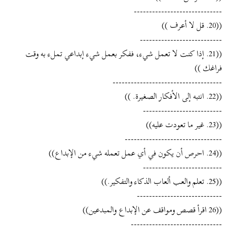
-----------------------------
((20. قل لا أعرف ))
---------------------------
((21. إذا كنت لا تعمل شيء، ففكر بعمل شيء إبداعي تملء به وقت
فراغك ))
------------------------------------
((22. انتبه إلى الأفكار الصغيرة. ))
--------------------------
((23. غير ما تعودت عليه))
--------------------------------
((24. احرص أن يكون في أي عمل تعمله شيء من الإبداع))
--------------------------
((25. تعلم والعب ألعاب الذكاء والتفكير.))
----------------------------
((26 اقرأ قصص ومواقف عن الإبداع والمبدعين))
------------------------------