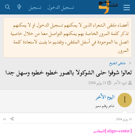
تسجيل الدخول
تسجيل
أعضاء ملتقى الشعراء الذين لا يمكنهم تسجيل الدخول او لا يمكنهم
تذكر كلمة المرور الخاصة بهم يمكنهم التواصل معنا من خلال خاصية
اتصل بنا الموجودة في أسفل الملتقى، وتقديم ما يثبت لاستعادة كلمة
المرور.
ملتقى الطبخ
تعالوا شوفوا حلى الشوكولا بالصور خطوه خطوه وسهل جدا
ب
ت
اليوم الآخر
31 يوليو 2004
ا
ا
اليوم الآخر
د
ر
ا
ئ
ي
شاعر وقلم مميز
ا
خ
ل
ا
31 يوليو 2004
#1
م
ل
[align=center]
و
ب
المقادير