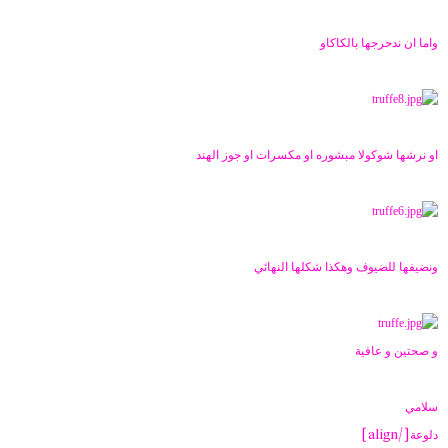
واما ان ندحرجها بالكاكاو
او نرشها شوكولا مبشوره او مكسرات او جوز الهند
ونضيفها للضيوف وهكذا شكلها النهائي
و صحتين و عافية
سلامي
[/align]
دلوعة