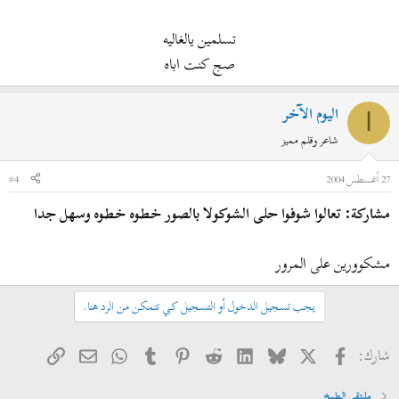
تسلمين يالغاليه
صج كنت اباه​
اليوم الآخر
ا
شاعر وقلم مميز
27 أغسطس 2004
#4
مشاركة: تعالوا شوفوا حلى الشوكولا بالصور خطوه خطوه وسهل جدا
مشكوورين على المرور
يجب تسجيل الدخول أو التسجيل كي تتمكن من الرد هنا.
فيسبوك
X
Bluesky
LinkedIn
Reddit
Pinterest
Tumblr
WhatsApp
الرابط
البريد الإلكتروني
شارك:
ملتقى الطبخ