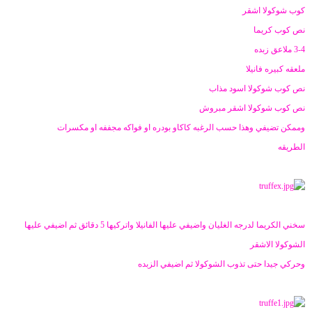
ض
د
كوب شوكولا اشقر
و
ء
نص كوب كريما
ع
3-4 ملاعق زبده
ملعقه كبيره فانيلا
نص كوب شوكولا اسود مذاب
نص كوب شوكولا اشقر مبروش
وممكن تضيفي وهذا حسب الرغبه كاكاو بودره او فواكه مجففه او مكسرات
الطريقه
سخني الكريما لدرجه الغليان واضيفي عليها الفانيلا واتركيها 5 دقائق ثم اضيفي عليها
الشوكولا الاشقر
وحركي جيدا حتى تذوب الشوكولا ثم اضيفي الزبده