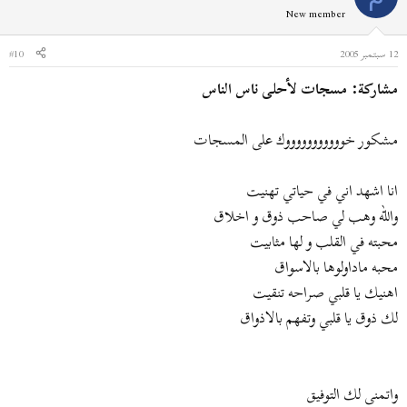
New member
12 سبتمبر 2005
#10
مشاركة: مسجات لأحلى ناس الناس
مشكور خوووووووووووك على المسجات
انا اشهد اني في حياتي تهنيت
والله وهب لي صاحب ذوق و اخلاق
محبته في القلب و لها مثابيت
محبه ماداولوها بالاسواق
اهنيك يا قلبي صراحه تنقيت
لك ذوق يا قلبي وتفهم بالاذواق
واتمنى لك التوفيق