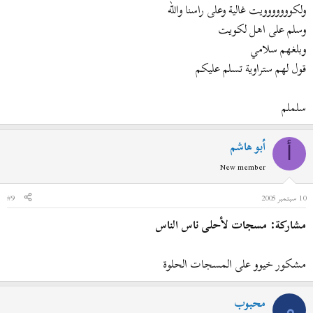
ولكووووووويت غالية وعلى راسنا والله
وسلم على اهل لكويت
وبلغهم سلامي
قول لهم ستراوية تسلم عليكم
سلملم
أبو هاشم
أ
New member
10 سبتمبر 2005
#9
مشاركة: مسجات لأحلى ناس الناس
مشكور خيوو على المسجات الحلوة
محبوب
م