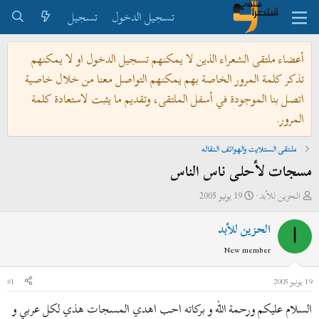
تسجيل الدخول
تسجيل
أعضاء ملتقى الشعراء الذين لا يمكنهم تسجيل الدخول او لا يمكنهم
تذكر كلمة المرور الخاصة بهم يمكنهم التواصل معنا من خلال خاصية
اتصل بنا الموجودة في أسفل الملتقى، وتقديم ما يثبت لاستعادة كلمة
المرور.
ملتقى الستلايت والهواتف النقاله
مسجات لأحلى ناس الناس
ب
ت
الحزين للأبد
19 يونيو 2005
ا
ا
الحزين للأبد
د
ر
ا
ئ
ي
New member
ا
خ
ل
ا
19 يونيو 2005
#1
م
ل
السلام عليكم ورحمة الله و بركاته احب اهدي المسجات هذي لكل عربي و
و
ب