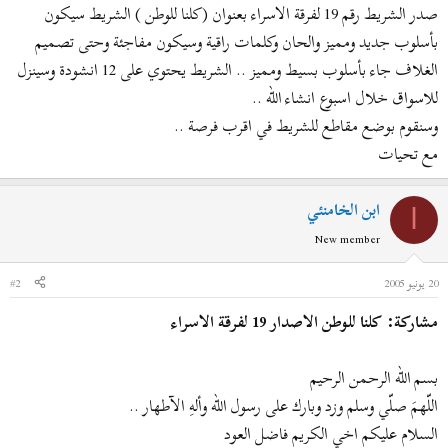
ض
د
صدر الشريط رقم 19 لفرقة الاسراء بعنوان (كلنا للوطن ) الشريط سيكون
و
ء
بأسلوب جديد ومميز والحان وكلمات راقية وسيكون مفاجئة وحتى تصميم
ع
الغلاف جاء بأسلوب بسيط ومميز .. الشريط يحتوي على 12 انشودة وسينزل
للاسواق خلال اسبوع انشاء الله ..
وسنقوم بوضع مقاطع للشريط في اقرب فرصة ..
مع تحيات
ابن الخامنئي
ا
New member
20 يونيو 2005
#2
مشاركة: كلنا للوطن الاصدار 19 لفرقة الاسراء
بسم الله الرحمن الرحيم
اللّهمَ صلّي وسلم وزد وبارك على رسول الله وألهِ الآطهار ..
السلام عليكم اخي الكريم فاضل العود