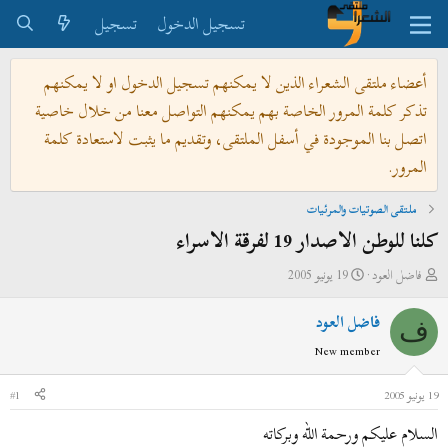
تسجيل الدخول
تسجيل
أعضاء ملتقى الشعراء الذين لا يمكنهم تسجيل الدخول او لا يمكنهم
تذكر كلمة المرور الخاصة بهم يمكنهم التواصل معنا من خلال خاصية
اتصل بنا الموجودة في أسفل الملتقى، وتقديم ما يثبت لاستعادة كلمة
المرور.
ملتقى الصوتيات والمرئيات
كلنا للوطن الاصدار 19 لفرقة الاسراء
ب
ت
فاضل العود
19 يونيو 2005
ا
ا
فاضل العود
د
ر
ف
ئ
ي
New member
ا
خ
ل
ا
19 يونيو 2005
#1
م
ل
السلام عليكم ورحمة الله وبركاته
و
ب