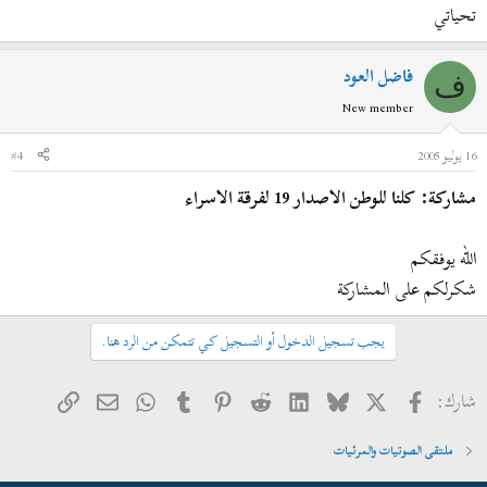
تحياتي
فاضل العود
ف
New member
16 يوليو 2005
#4
مشاركة: كلنا للوطن الاصدار 19 لفرقة الاسراء
الله يوفقكم
شكرلكم على المشاركة
يجب تسجيل الدخول أو التسجيل كي تتمكن من الرد هنا.
فيسبوك
X
Bluesky
LinkedIn
Reddit
Pinterest
Tumblr
WhatsApp
الرابط
البريد الإلكتروني
شارك:
ملتقى الصوتيات والمرئيات