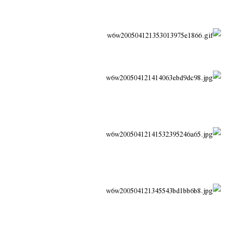
ض
د
و
ء
ع