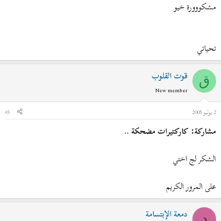
مشكووورة خيو
تحياتي
قوت القلوب
ق
New member
2 يوليو 2005
#3
مشاركة: كاركتيرات مضحكة ..
الشكر لج اختي
على المرور الكريم
دمعة الإبتسامة
د