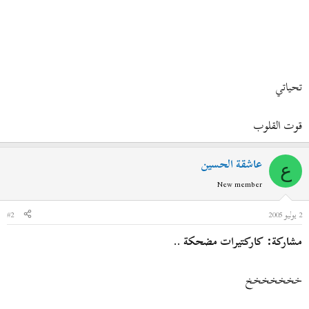
تحياتي
قوت القلوب
عاشقة الحسين
ع
New member
2 يوليو 2005
#2
مشاركة: كاركتيرات مضحكة ..
خخخخخخخ