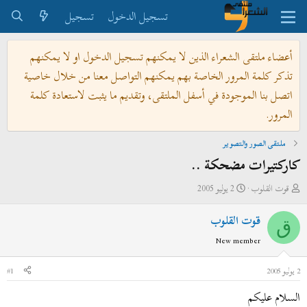
تسجيل الدخول
تسجيل
أعضاء ملتقى الشعراء الذين لا يمكنهم تسجيل الدخول او لا يمكنهم
تذكر كلمة المرور الخاصة بهم يمكنهم التواصل معنا من خلال خاصية
اتصل بنا الموجودة في أسفل الملتقى، وتقديم ما يثبت لاستعادة كلمة
المرور.
ملتقى الصور والتصوير
كاركتيرات مضحكة ..
ب
ت
قوت القلوب
2 يوليو 2005
ا
ا
قوت القلوب
د
ر
ق
ئ
ي
New member
ا
خ
ل
ا
2 يوليو 2005
#1
م
ل
السلام عليكم
و
ب