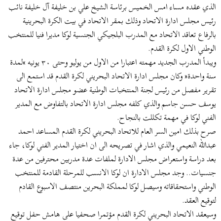
ض
د
‬الذي‮ ‬عقده مساء امس الخميس برئاسة الشيخ علي‮ ‬بن خليفة آل خليفة نائب
و
ء
رئيس مجلس ادارة الاتحاد وذلك بمقر الاتحاد في‮ ‬بيت الكرة البحرينية
ع
بالرفاع تعاقد الاتحاد مع المدرب البلجيكي‮ ‬الجنسية لوكا مديرا فنيا للمنتخب
الوطني‮ ‬الاول لكرة القدم‮.‬
ويبدأ المدرب الجديد مهمته اعتبارا من الاول من‮ ‬يوليو وحتى ‮٠٣ ‬يونيه‮ »‬لمدة
سنة واحدة‮« ‬وكان مجلس ادارة الاتحاد البحريني‮ ‬لكرة القدم قد استمع الى
تقرير مفصل من رئيس لجنة المنتخبات الوطنية عضو مجلس ادارة الاتحاد‮
‬يوسف حسن جاسم والذي‮ ‬كلفه مجلس ادارة الاتحاد بالتفاوض مع المدير
الفني‮ ‬لوكا في‮ ‬مهمة تكللت بالنجاح‮.‬
صرح بذلك امين السر العام للاتحاد البحريني‮ ‬لكرة القدم المساعد احمد
عبدالله النعيمي‮ ‬والذي‮ ‬اشار في‮ ‬تصريحه الى ان اختيار المدير الفني‮ ‬لوكا،‮ ‬جاء
بعد دراسة واستعراض مجلس الادارة لملفات عدة مدربين محترفين من عدة
جنسيات‮.. ‬وجد مجلس الادارة ان لوكا الانسب للمرحلة القادمة للمنتخب
الوطني‮ ‬واستحقاقاته وسيصل لوكا لمملكة البحرين منتصف الاسبوع القادم
لتوقيع العقد‮.‬
وسيعقد الاتحاد البحريني‮ ‬لكرة القدم مؤتمرا صحفيا على هامش حفل توقيع