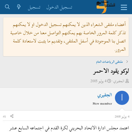
تسجيل الدخول
تسجيل
أعضاء ملتقى الشعراء الذين لا يمكنهم تسجيل الدخول او لا يمكنهم
تذكر كلمة المرور الخاصة بهم يمكنهم التواصل معنا من خلال خاصية
اتصل بنا الموجودة في أسفل الملتقى، وتقديم ما يثبت لاستعادة كلمة
المرور.
ملتقى الرياضات العام
لوكو يقود الاحمر
ب
ت
الجفيري
4 يوليو 2005
ا
ا
الجفيري
د
ر
ا
ئ
ي
New member
ا
خ
ل
ا
4 يوليو 2005
#1
م
ل
اعتمد مجلس ادارة الاتحاد البحريني‮ ‬لكرة القدم في‮ ‬اجتماعه‮ السابع عشر
و
ب