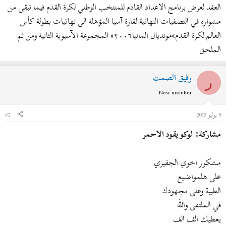
العقد لعرض برنامج الاعداد القادم للمنتخب الوطني‮ ‬لكرة القدم فيما تبقى من
مشواره في‮ ‬التصفيات النهائية لقارة آسيا المؤهلة الى نهائيات بطولة كأس
العالم لكرة القدم»مونديال المانيا‮٦٠٠٢« ‬المجموعة الآسيوية الثانية ومن ثم
الملحق
رفيق الصمت
ر
New member
5 يوليو 2005
#2
مشاركة: لوكو يقود الاحمر
مشكور اخوي الجفيري
على هلمواضيع
الطيبة وعلى مجهودك
في الملتقى والله
يعطيك الف الف