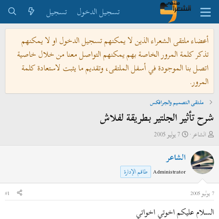
تسجيل الدخول
تسجيل
أعضاء ملتقى الشعراء الذين لا يمكنهم تسجيل الدخول او لا يمكنهم
تذكر كلمة المرور الخاصة بهم يمكنهم التواصل معنا من خلال خاصية
اتصل بنا الموجودة في أسفل الملتقى، وتقديم ما يثبت لاستعادة كلمة
المرور.
ملتقى التصميم والجرافكس
شرح تأثير الجلتير بطريقة لفلاش
ب
ت
الشاعر
7 يوليو 2005
ا
ا
الشاعر
د
ر
ئ
ي
Administrator
طاقم الإدارة
ا
خ
ل
ا
7 يوليو 2005
#1
م
ل
السلام عليكم اخوتي اخواتي
و
ب