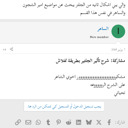
والي يبي اشكال ثانيه من الجلتر يبحث عن مواضيع امير الشجون
والساهر في نفس هذا القسم
الساهر
ا
New member
7 يوليو 2005
#4
مشاركة: شرح تأثير الجلتير بطريقة لفلاش
مشكوووووووووووووووووووووور اخوي الشاعر
على الشرح الروووووعه
تحياتي
يجب تسجيل الدخول أو التسجيل كي تتمكن من الرد هنا.
فيسبوك
X
Bluesky
LinkedIn
Reddit
Pinterest
Tumblr
WhatsApp
الرابط
البريد الإلكتروني
شارك: