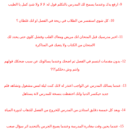
9- ارفع يدك وعندما يسمح لك المدرس بالتكلم قول له: لا لا ولا شئ كمل يا الطيب
10- كل شوي استفسر من الطلاب في ريحة في الفصل او انك غلطان ؟
11- اخبر مدرسيك قبل المتحان انك مريض ومعاك القلب وفشل كلوي حتى يحدد لك
الامتحان من الكتاب ولا يتعبك في المذاكرة
12- بدون مقدمات ابتسم في الفصل ثم اضحك وعندما يسالونك عن سبب ضحكك قولهم
وانتم وش دخلكم؟؟؟
13- عندما يسالك المدرس عن الواجب اعتذر له لانك كنت ليلة امس مشغول وتشاهد فلم
جديد حيكسر الدنيا وانك احتفظت بنسخة للمدرس لانة يستاهل
14- وبعد كل خمسة دقايق استاذن من المدرس للخروج من الفصل للذهاب لدورة المياة
15- عندما يحين وقت مغادرة المدرسة وعندما يصيح الجرس بالتحديد اثر سؤال صعب