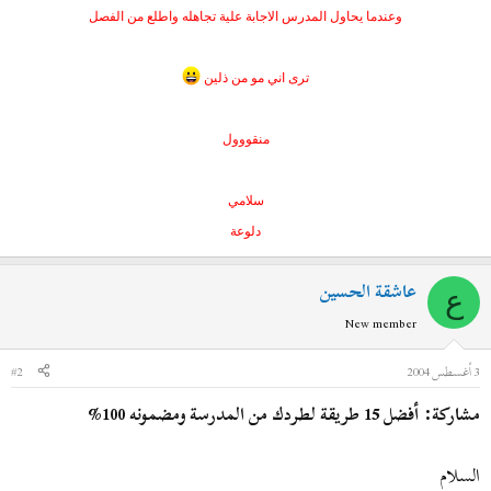
وعندما يحاول المدرس الاجابة علية تجاهله واطلع من الفصل
ترى اني مو من ذلين
منقووول
سلامي
دلوعة
عاشقة الحسين
ع
New member
3 أغسطس 2004
#2
مشاركة: أفضل 15 طريقة لطردك من المدرسة ومضمونه 100%
السلام