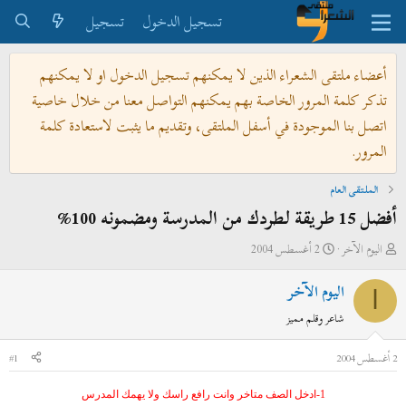
تسجيل الدخول
تسجيل
أعضاء ملتقى الشعراء الذين لا يمكنهم تسجيل الدخول او لا يمكنهم
تذكر كلمة المرور الخاصة بهم يمكنهم التواصل معنا من خلال خاصية
اتصل بنا الموجودة في أسفل الملتقى، وتقديم ما يثبت لاستعادة كلمة
المرور.
الملتقى العام
أفضل 15 طريقة لطردك من المدرسة ومضمونه 100%
ب
ت
اليوم الآخر
2 أغسطس 2004
ا
ا
اليوم الآخر
د
ر
ا
ئ
ي
شاعر وقلم مميز
ا
خ
ل
ا
2 أغسطس 2004
#1
م
ل
و
ب
1-ادخل الصف متاخر وانت رافع راسك ولا يهمك المدرس