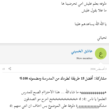
دلوعه بعلم عليش امي تحرضينا ها
ما علا بقول عليش
يا الله الله يساعدهم علينا
تحياتي
عاشق الخميني
ع
New member
3 أغسطس 2004
#3
مشاركة: أفضل 15 طريقة لطردك من المدرسة ومضمونه 100%
هههههههههههههه ما شاء الله ... هذا الاحتراام الصح للمدرس
اتعلموا يا ناس :d :d خخخخخخخخخخ امزح مو اتصدقون
مشكوووووووووووووورة دلوعة على الموضوع بس اخاف ان انتي منهم :d