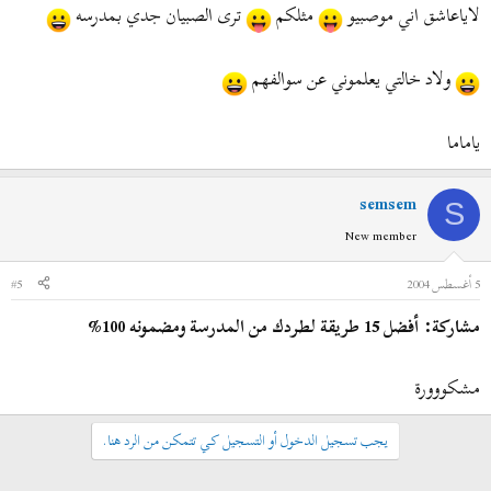
لاياعاشق اني موصبيو
مثلكم
ترى الصبيان جدي بمدرسه
ولاد خالتي يعلموني عن سوالفهم
ياماما
semsem
S
New member
5 أغسطس 2004
#5
مشاركة: أفضل 15 طريقة لطردك من المدرسة ومضمونه 100%
مشكووورة
يجب تسجيل الدخول أو التسجيل كي تتمكن من الرد هنا.