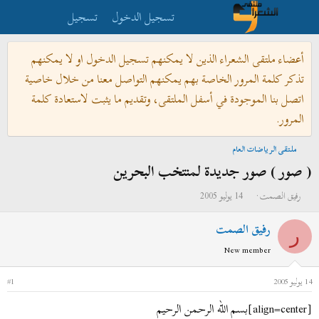
تسجيل الدخول
تسجيل
أعضاء ملتقى الشعراء الذين لا يمكنهم تسجيل الدخول او لا يمكنهم
تذكر كلمة المرور الخاصة بهم يمكنهم التواصل معنا من خلال خاصية
اتصل بنا الموجودة في أسفل الملتقى، وتقديم ما يثبت لاستعادة كلمة
المرور.
ملتقى الرياضات العام
( صور ) صور جديدة لمنتخب البحرين
ب
ت
رفيق الصمت
14 يوليو 2005
ا
ا
رفيق الصمت
د
ر
ر
ئ
ي
New member
ا
خ
ل
ا
14 يوليو 2005
#1
م
ل
[align=center]بسم الله الرحمن الرحيم
و
ب