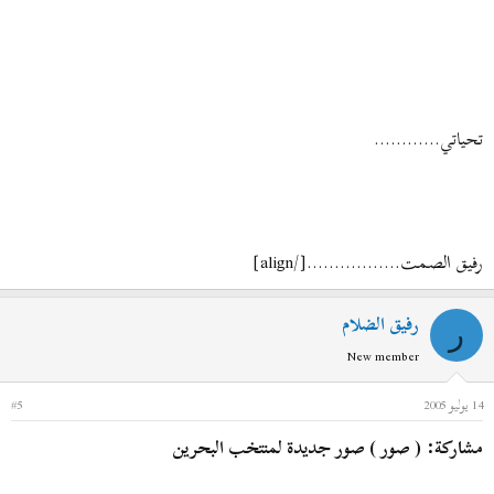
تحياتي............
رفيق الصمت.................[/align]
رفيق الضلام
ر
New member
14 يوليو 2005
#5
مشاركة: ( صور ) صور جديدة لمنتخب البحرين