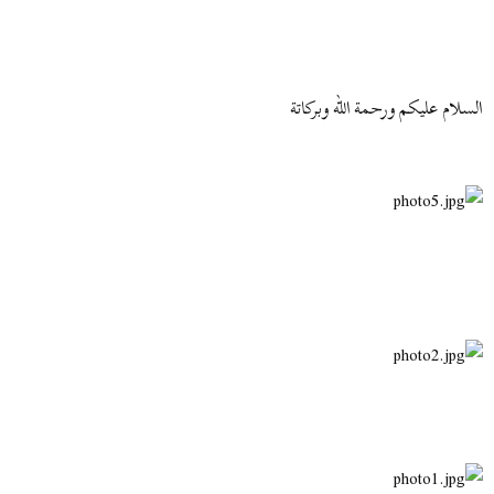
ض
د
و
ء
ع
السلام عليكم ورحمة الله وبركاتة