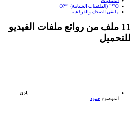
المنتديات
O?°'¨ (الملتقيات الشبابية) ¨'°?O
ملتقى الضحك والفرفشه
11 ملف من روائع ملفات الفيديو
للتحميل
بادئ
الموضوع
حمود