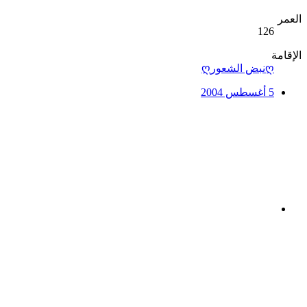
العمر
126
الإقامة
ღنبض الشعورღ
5 أغسطس 2004