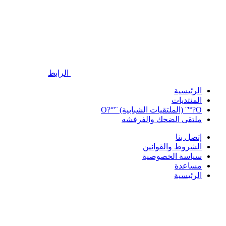
الرابط
الرئيسية
المنتديات
O?°'¨ (الملتقيات الشبابية) ¨'°?O
ملتقى الضحك والفرفشه
إتصل بنا
الشروط والقوانين
سياسة الخصوصية
مساعدة
الرئيسية