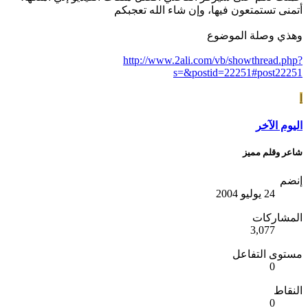
أتمنى تستمتعون فيها، وإن شاء الله تعجبكم
وهذي وصلة الموضوع
http://www.2ali.com/vb/showthread.php?
s=&postid=22251#post22251
ا
اليوم الآخر
شاعر وقلم مميز
إنضم
24 يوليو 2004
المشاركات
3,077
مستوى التفاعل
0
النقاط
0