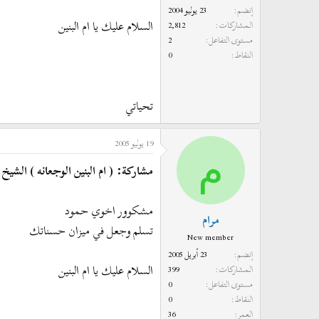
إنضم
23 يوليو 2004
السلام عليك يا ام البنين
المشاركات
2,812
مستوى التفاعل
2
النقاط
0
تحياتي
19 يوليو 2005
م
مشاركة: ( ام البنين الوجعانه ) الش
مشكوور اخوي حمود
مرام
تسلم وجعل في ميزان حسناتك
New member
إنضم
23 أبريل 2005
السلام عليك يا ام البنين
المشاركات
399
مستوى التفاعل
0
النقاط
0
العمر
36