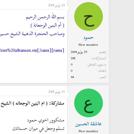
19 يوليو 2005
د
ر
ح
ئ
ي
بسم الله الرحمن الرحيم
ا
خ
( أم البنين الوجعانة )
ل
ا
وصاحب الحنجرة الذهبية الشيخ حسين الاكرف وفاة 
م
ل
حمود
و
ب
New member
ض
د
[rams]http://members.lycos.co.uk/anwar4/barbaronlain%20om%20albaneen.rm[/rams]
إنضم
29 يوليو 2004
و
ء
المشاركات
268
ع
مستوى التفاعل
0
النقاط
0
العمر
44
19 يوليو 2005
ع
مشاركة: ( ام البنين الوجعانه ) الش
مشكوور اخوي حمود
عاشقة الحسين
تسلم وجعل في ميزان حسناتك
New member