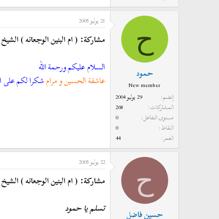
21 يوليو 2005
ح
مشاركة: ( ام البنين الوجعانه ) الش
السلام عليكم ورحمة الله
حمود
عاشقة الحسين و مرام
شكرا لكم على الم
New member
إنضم
29 يوليو 2004
المشاركات
268
مستوى التفاعل
0
النقاط
0
العمر
44
22 يوليو 2005
ح
مشاركة: ( ام البنين الوجعانه ) الش
تسلم يا حمود
حسين فاضل