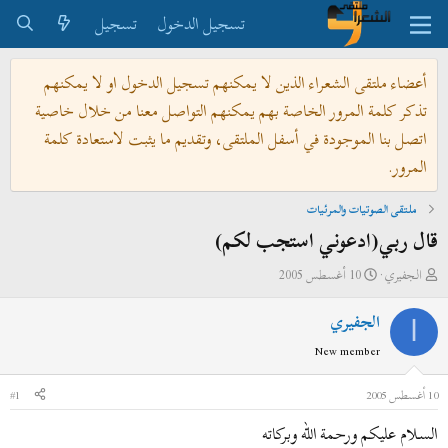
تسجيل الدخول
تسجيل
أعضاء ملتقى الشعراء الذين لا يمكنهم تسجيل الدخول او لا يمكنهم
تذكر كلمة المرور الخاصة بهم يمكنهم التواصل معنا من خلال خاصية
اتصل بنا الموجودة في أسفل الملتقى، وتقديم ما يثبت لاستعادة كلمة
المرور.
ملتقى الصوتيات والمرئيات
قال ربي(ادعوني استجب لكم)
ب
ت
الجفيري
10 أغسطس 2005
ا
ا
الجفيري
د
ر
ا
ئ
ي
New member
ا
خ
ل
ا
10 أغسطس 2005
#1
م
ل
السـلام عليكم ورحمة الله وبركاته
و
ب