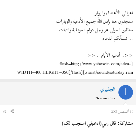
ض
د
و
ء
اعزائي الأعضاء والزوار
ع
ستجدون هنا بإذن الله جميع الأدعية والزيارات
سائلين المولى عز وجل دوام الموفقية والثبات
... نســألكم الدعاء
<<.. أدعية الأيام ...<<
[flash=http://www.yahosein.com/adea-
ziarat/sound/saturday.ram]WIDTH=400 HEIGHT=350[/flash]
الجفيري
ا
New member
10 أغسطس 2005
#2
مشاركة: قال ربي(ادعوني استجب لكم)