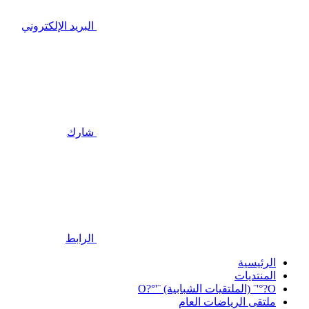
البريد الإلكتروني
شارك
الرابط
الرئيسية
المنتديات
O?°'¨ (الملتقيات الشبابية) ¨'°?O
ملتقى الرياضات العام