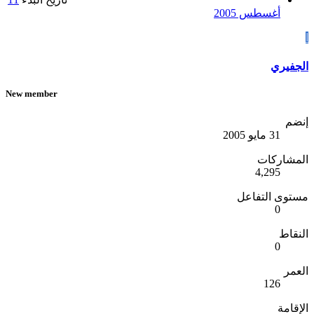
أغسطس 2005
ا
الجفيري
New member
إنضم
31 مايو 2005
المشاركات
4,295
مستوى التفاعل
0
النقاط
0
العمر
126
الإقامة