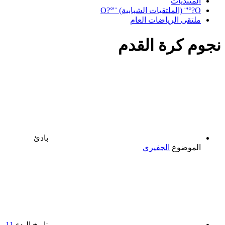
المنتديات
O?°'¨ (الملتقيات الشبابية) ¨'°?O
ملتقى الرياضات العام
نجوم كرة القدم
بادئ
الموضوع
الجفيري
تاريخ البدء
11