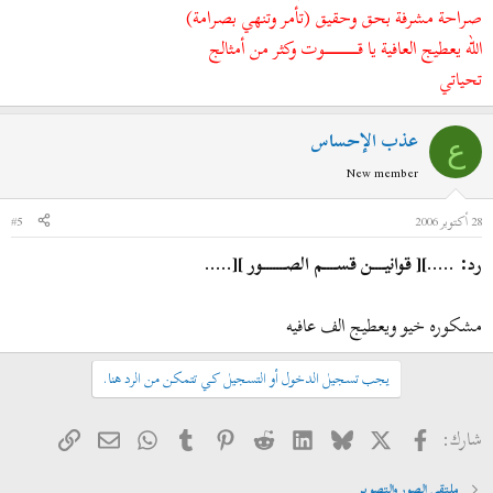
صراحة مشرفة بحق وحقيق (تأمر وتنهي بصرامة)
الله يعطيج العافية يا قــــــــــــــــــــــــــــــوت وكثر من أمثالج
تحياتي
عذب الإحساس
ع
New member
28 أكتوبر 2006
#5
رد: .....][ قوانيــــن قســــم الصـــــــور ][.....
مشكوره خيو ويعطيج الف عافيه
يجب تسجيل الدخول أو التسجيل كي تتمكن من الرد هنا.
فيسبوك
X
Bluesky
LinkedIn
Reddit
Pinterest
Tumblr
WhatsApp
الرابط
البريد الإلكتروني
شارك:
ملتقى الصور والتصوير