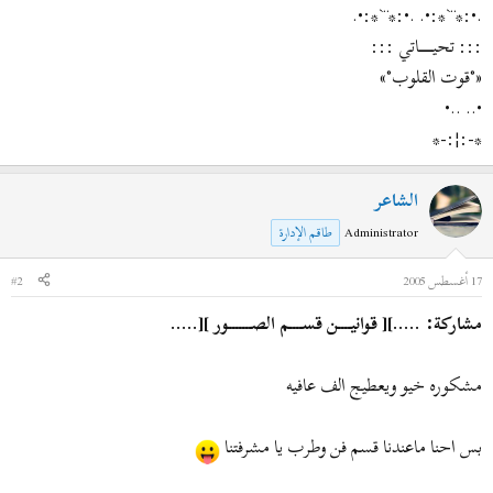
.•:*¨`*:•. .•:*¨`*:•.
::: تحيــــــــــــاتي :::
«°قوت القلوب°»
•.. ..•
*-:¦:-*
الشاعر
Administrator
طاقم الإدارة
17 أغسطس 2005
#2
مشاركة: .....][ قوانيــــن قســــم الصـــــــور ][.....
مشكوره خيو ويعطيج الف عافيه
بس احنا ماعندنا قسم فن وطرب يا مشرفتنا