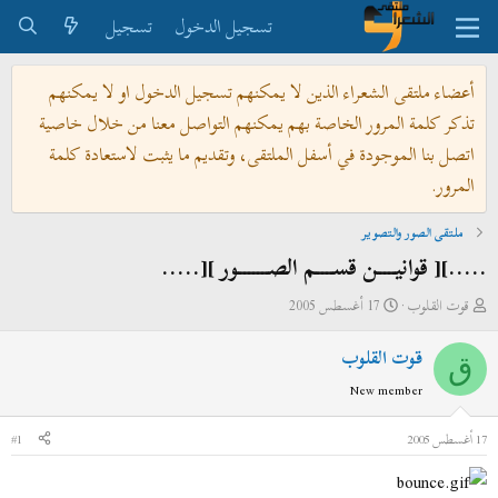
تسجيل الدخول
تسجيل
أعضاء ملتقى الشعراء الذين لا يمكنهم تسجيل الدخول او لا يمكنهم
تذكر كلمة المرور الخاصة بهم يمكنهم التواصل معنا من خلال خاصية
اتصل بنا الموجودة في أسفل الملتقى، وتقديم ما يثبت لاستعادة كلمة
المرور.
ملتقى الصور والتصوير
.....][ قوانيــــن قســــم الصـــــــور ][.....
ب
ت
قوت القلوب
17 أغسطس 2005
ا
ا
قوت القلوب
د
ر
ق
ئ
ي
New member
ا
خ
ل
ا
17 أغسطس 2005
#1
م
ل
و
ب