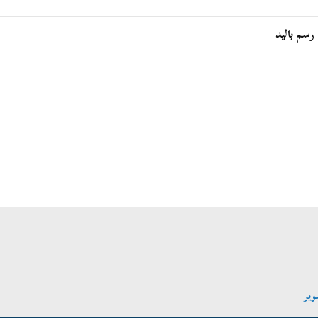
رسم باليد
W
الرابط
ريد الإلكتروني
وير