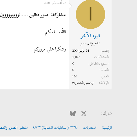
27 أغسطس 2004
ا
مشاركة: صور فنانين .....لووووووووول 
الله يسلمكم
اليوم الآخر
شاعر وقلم مميز
وشكرا على مروركم
إنضم
24 يوليو 2004
المشاركات
3,077
مستوى التفاعل
0
النقاط
0
العمر
126
الإقامة
ღنبض الشعورღ
فيسبوك
X
Bluesky
LinkedIn
Reddit
Pinterest
Tumblr
hatsApp
الب
شارك:
الرئيسية
المنتديات
O?°'¨ (الملتقيات الشبابية) ¨'°?O
ملتقى الصور والتص