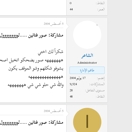
النقاط
0
العمر
44
5 أغسطس 2004
مشاركة: صور فنانين .....لووووووووول 
شكراً لك اختي
الشاعر
هههههههه صور يضحكو اتخيل اصحاب
Administrator
يشوفو شكلهم وشو الموقف يكون
طاقم الإدارة
ههههههههههههههه
إنضم
17 يوليو 2004
والله شي حلو شي شي هههههههه
المشاركات
9,524
مستوى التفاعل
28
النقاط
48
5 أغسطس 2004
ا
مشاركة: صور فنانين .....لووووووووول 