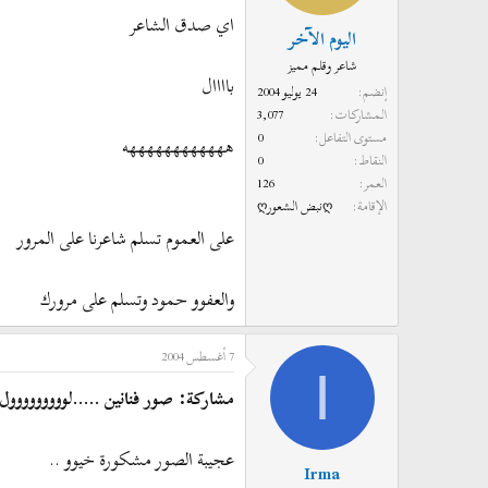
اي صدق الشاعر
اليوم الآخر
شاعر وقلم مميز
باااال
إنضم
24 يوليو 2004
المشاركات
3,077
مستوى التفاعل
0
ههههههههههههه
النقاط
0
العمر
126
الإقامة
ღنبض الشعورღ
على العموم تسلم شاعرنا على المرور
والعفوو حمود وتسلم على مرورك
7 أغسطس 2004
I
مشاركة: صور فنانين .....لووووووووول 
عجيبة الصور مشكورة خيوو ..
Irma