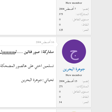
New member
إنضم
7 أغسطس 2004
المشاركات
375
مستوى التفاعل
0
النقاط
0
العمر
125
16 أغسطس 2004
ج
مشاركة: صور فنانين .....لووووووووول 
تسلمين اختي على هالصور المضحكة
جوهرة البحرين
New member
تحياتي:جوهرة البحرين
إنضم
15 أغسطس 2004
المشاركات
271
مستوى التفاعل
0
النقاط
0
العمر
34