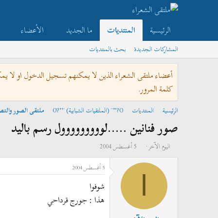
الرئيسية
المنتديات
ما الجديد
الأعضاء
المشاركات الجديدة
بحث بالمنتديات
أعضاء ملتقى الشعراء الذين لا يمكنهم تسجيل الدخول او لا يم
كلمة المرور.
الرئيسية
المنتديات
O?°'¨ (الملتقيات الشبابية) ¨'°?O
ملتقى الصور والتص
صور فنانين .....لووووووووول رسم باليد
ب
ت
اليوم الآخر
5 أغسطس 2004
ا
ا
5 أغسطس 2004
د
ر
ا
ئ
ي
شوفوا
ا
خ
هذا : جورج قرداحي
ل
ا
م
ل