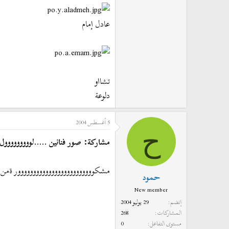
عادل إمام
تشااو
دلوعة
5 أغسطس 2004
ح
مشاركة: صور فنانين .....لووووووووول 
مشكووووووووووووووووووووووووور ةمن
حمود
New member
إنضم
29 يوليو 2004
المشاركات
268
مستوى التفاعل
0