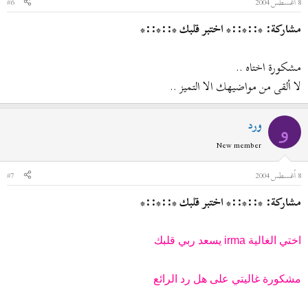
8 أغسطس 2004
#6
مشاركة: *::*::* اختبر قلبك *::*::*
مشكورة اختاه ..
لا ألقى من مواضيهك الا التميز ..
ورد
و
New member
8 أغسطس 2004
#7
مشاركة: *::*::* اختبر قلبك *::*::*
اختي الغالية irma يسعد ربي قلبك
مشكورة غاليتي على هل رد الرائع