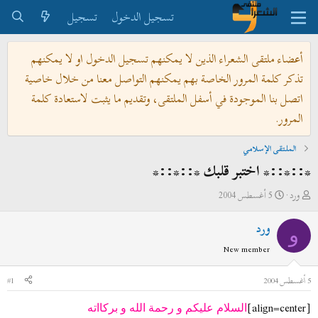
تسجيل الدخول
تسجيل
أعضاء ملتقى الشعراء الذين لا يمكنهم تسجيل الدخول او لا يمكنهم
تذكر كلمة المرور الخاصة بهم يمكنهم التواصل معنا من خلال خاصية
اتصل بنا الموجودة في أسفل الملتقى، وتقديم ما يثبت لاستعادة كلمة
المرور.
الملتقى الإسلامي
*::*::* اختبر قلبك *::*::*
ب
ت
ورد
5 أغسطس 2004
ا
ا
ورد
د
ر
و
ئ
ي
New member
ا
خ
ل
ا
5 أغسطس 2004
#1
م
ل
[align=center]
و
ب
السلام عليكم و رحمة الله و بركااته