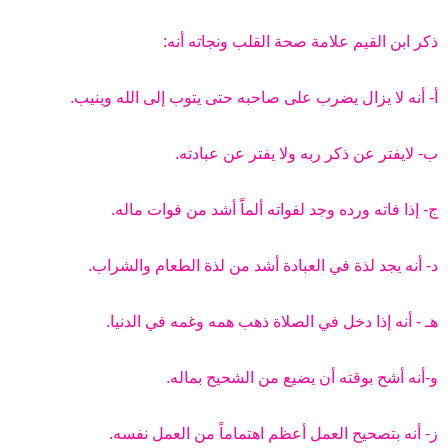
ض
د
و
ء
ذكر ابن القيم علامة صحة القلب ونجاته أنه:
ع
أ- أنه لا يزال يضرب على صاحبه حتى يتوب إلى الله وينيب.
ب- لايفتر عن ذكر ربه ولا يفتر عن عبادته.
ج- إذا فاته ورده وجد لفواته ألماًَ أشد من فوات ماله.
د- أنه يجد لذة في العبادة أشد من لذة الطعام والشراب.
هـ - أنه إذا دخل في الصلاة ذهب همه وغمه في الدنيا.
و-أنه أشح بوقته أن يضيع من الشحيح بماله.
ز- أنه بتصحيح العمل أعظم اهتماماً من العمل نفسه.