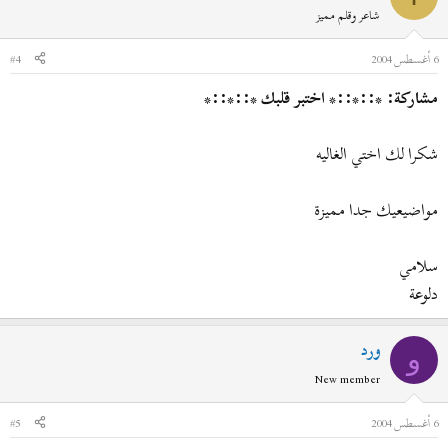
شاعر وقلم مميز
6 أغسطس 2004
#4
مشاركة: *::*::* اختبر قلبك *::*::*
شكرا لك اختي الغاليه
مواضيعيك جدا مميزة
سلامي
دلوعة
ورد
و
New member
6 أغسطس 2004
#5