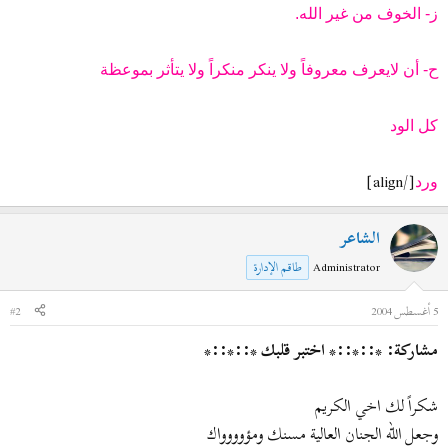
ز- الخوف من غير الله.
ح- أن لايعرف معروفاً ولا ينكر منكراً ولا يتأثر بموعظة
كل الود
[/align]
ورد
الشاعر
Administrator
طاقم الإدارة
5 أغسطس 2004
#2
مشاركة: *::*::* اختبر قلبك *::*::*
شكراً لك اخي الكريم
وجعل الله الجنان العالية مسنك ومؤوووواك