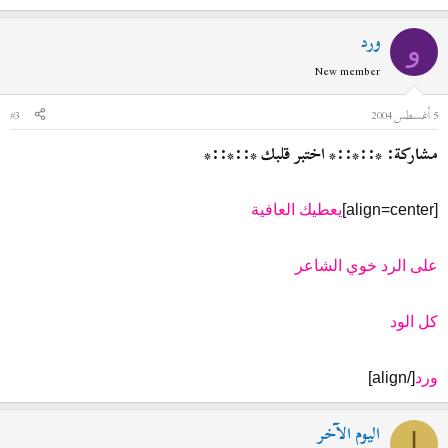
ورد
و
New member
5 أغسطس 2004
#3
مشاركة: *::*::* اختبر قلبك *::*::*
[align=center]
يعطيك العافية
على الرد خوي الشاعر
كل الود
ورد
[/align]
اليوم الآخر
ا