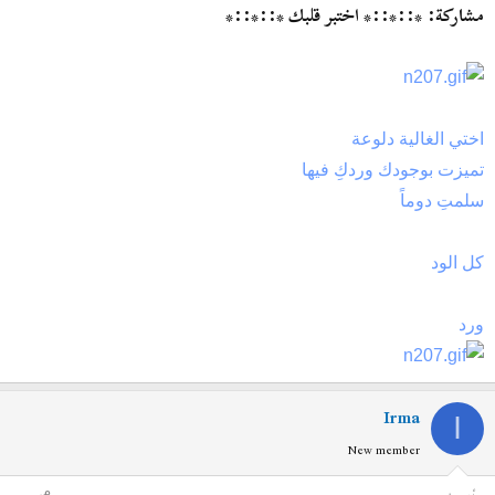
مشاركة: *::*::* اختبر قلبك *::*::*
اختي الغالية دلوعة
تميزت بوجودك وردكِ فيها
سلمتِ دوماً
كل الود
ورد
Irma
I
New member