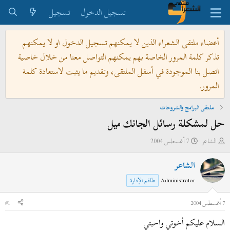
تسجيل الدخول
تسجيل
أعضاء ملتقى الشعراء الذين لا يمكنهم تسجيل الدخول او لا يمكنهم
تذكر كلمة المرور الخاصة بهم يمكنهم التواصل معنا من خلال خاصية
اتصل بنا الموجودة في أسفل الملتقى، وتقديم ما يثبت لاستعادة كلمة
المرور.
ملتقى البرامج والشروحات
حل لمشكلة رسائل الجانك ميل
ب
ت
الشاعر
7 أغسطس 2004
ا
ا
الشاعر
د
ر
ئ
ي
Administrator
طاقم الإدارة
ا
خ
ل
ا
7 أغسطس 2004
#1
م
ل
السلام عليكم أخوتي واحبتي
و
ب