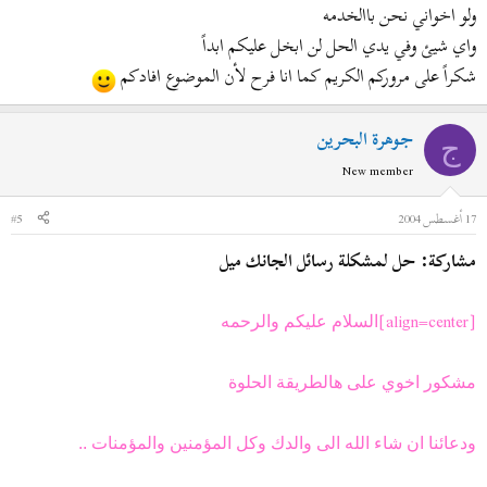
ولو اخواني نحن باالخدمه
واي شيئ وفي يدي الحل لن ابخل عليكم ابداً
شكراً على مروركم الكريم كما انا فرح لأن الموضوع افادكم
جوهرة البحرين
ج
New member
17 أغسطس 2004
#5
مشاركة: حل لمشكلة رسائل الجانك ميل
[align=center]
السلام عليكم والرحمه
مشكور اخوي على هالطريقة الحلوة
ودعائنا ان شاء الله الى والدك وكل المؤمنين والمؤمنات ..