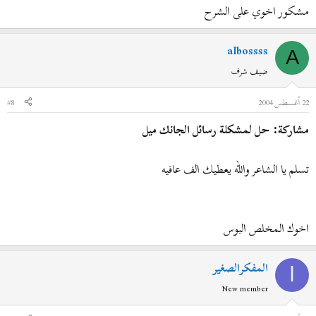
مشكور اخوي على الشرح
albossss
A
ضيف شرف
22 أغسطس 2004
#8
مشاركة: حل لمشكلة رسائل الجانك ميل
تسلم يا الشاعر والله يعطيك الف عافيه
اخوك المخلص البوس
المفكرالصغير
ا
New member