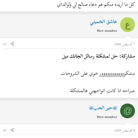
كل ما اريده منكم هو دعاء صالح لي ولوالداي
عاشق الخميني
ع
New member
7 أغسطس 2004
#2
مشاركة: حل لمشكلة رسائل الجانك ميل
مشكووووووووووووور خوي على الشروحات
صراحه انا كانت اتواجهني هالمشكلة
@حبر الحب@
@
New member
8 أغسطس 2004
#3