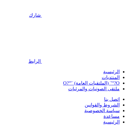
شارك
الرابط
الرئيسية
المنتديات
O?°'¨ (الملتقيات العامة) ¨'°?O
ملتقى الصوتيات والمرئيات
إتصل بنا
الشروط والقوانين
سياسة الخصوصية
مساعدة
الرئيسية