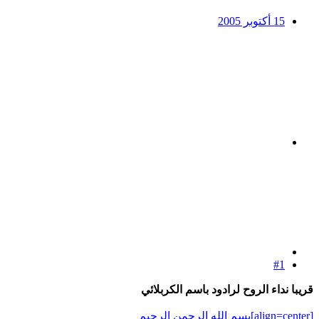
15 أكتوبر 2005
#1
قريبا نداء الروح لرادود باسم الكربلائي
[align=center]بسم الله الرحمن الرحيم