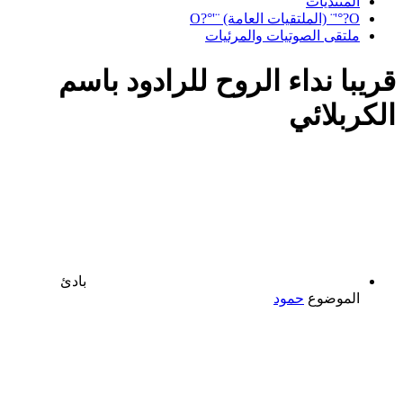
المنتديات
O?°'¨ (الملتقيات العامة) ¨'°?O
ملتقى الصوتيات والمرئيات
قريبا نداء الروح للرادود باسم
الكربلائي
بادئ
الموضوع
حمود