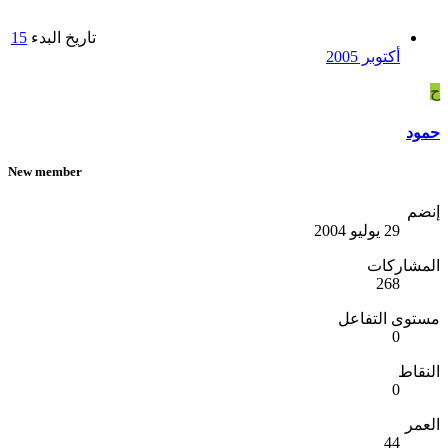
تاريخ البدء
15
أكتوبر 2005
ح
حمود
New member
إنضم
29 يوليو 2004
المشاركات
268
مستوى التفاعل
0
النقاط
0
العمر
44