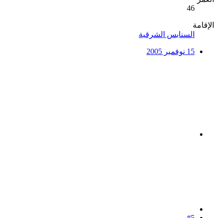
46
الإقامة
السنابس الشرقية
15 نوفمبر 2005
#5