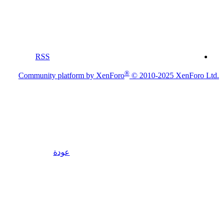
RSS
®
Community platform by XenForo
© 2010-2025 XenForo Ltd.
عودة