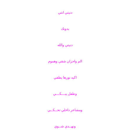
دنيتي انتي
بدونك
دنيتي والله
الم واحزان شقي وهموم
اكيد نورها يطفي
وطفل يبـــكـــي
ومشاعر داخلي تحــكــي
ونهــدي شــوي