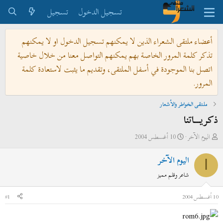
تسجيل الدخول
تسجيل
أعضاء ملتقى الشعراء الذين لا يمكنهم تسجيل الدخول او لا يمكنهم
تذكر كلمة المرور الخاصة بهم يمكنهم التواصل معنا من خلال خاصية
اتصل بنا الموجودة في أسفل الملتقى، وتقديم ما يثبت لاستعادة كلمة
المرور.
ملتقى الخواطر والأشعار
ذكريـــاتنا
ب
ت
اليوم الآخر
10 أغسطس 2004
ا
ا
اليوم الآخر
د
ر
ا
ئ
ي
شاعر وقلم مميز
ا
خ
ل
ا
10 أغسطس 2004
#1
م
ل
و
ب