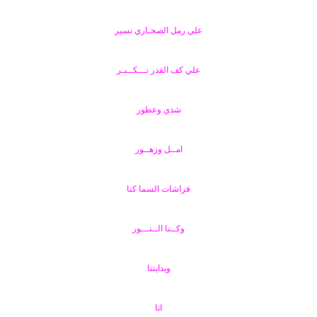
علي رمل الصحـاري نسير
علي كف القدر نـــكــبـر
شذي وعطور
امــل وزهــور
فراشات السما كنا
وكــنا الــنـــور
وبدايتنا
انا