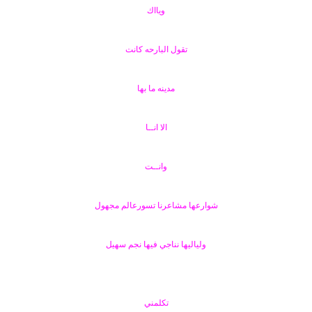
ويااك
تقول البارحه كانت
مدينه ما بها
الا انــا
وانــت
شوارعها مشاعرنا تسورعالم مجهول
ولياليها نناجي فيها نجم سهيل
تكلمني