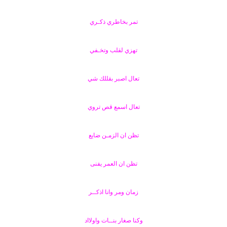
ض
د
و
ء
تمر بخاطري ذكـري
ع
تهزي لقلب وتخـفي
تعال اصبر بقللك شي
تعال اسمع قص تروي
تظن ان الزمـن ضايع
تظن ان العمر يفنى
زمان ومر وانا اذكــر
وكنا صغار بنــات واولااد