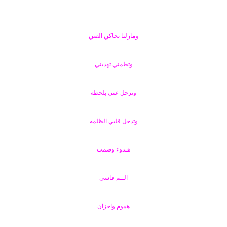
ومازلنا نحاكي الضي
وتطمني تهديني
وترحل عني بلحظه
وتدخل قلبي الظلمه
هـدوء وصمت
الــم قاسي
هموم واحزان