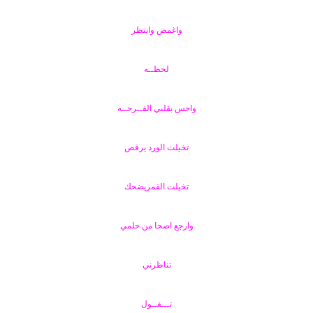
واغمض وانتظر
لحظــه
واحس بقلبي الفــرحــه
تخيلت الورد يرقص
تخيلت القمريضحك
وارجع اصحا من حلمي
تناظرني
تـــقــول