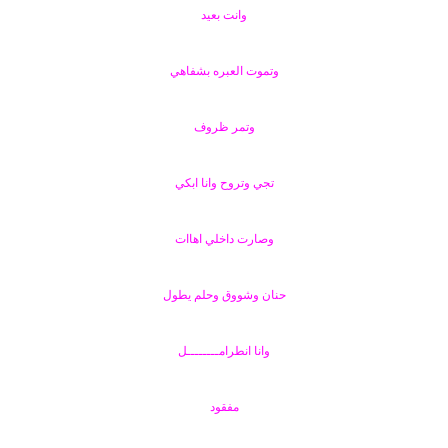
وانت بعيد
وتموت العبره بشفاهي
وتمر ظروف
تجي وتروح وانا ابكي
وصارت داخلي اهاات
حنان وشووق وحلم يطول
وانا انطرامــــــــل
مفقود