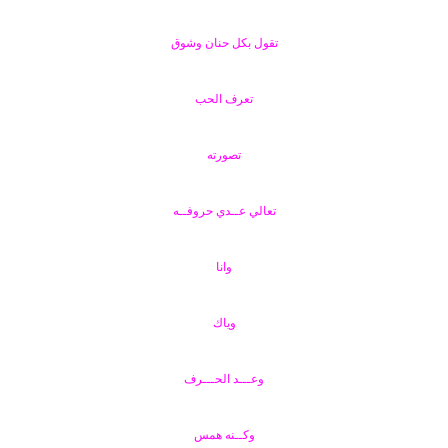
تقول بكل حنان وشوق
تعرف الحب
تصورته
تعالي عــدي حروفــه
وانا
وياك
وعـــد الحـــرف
وكــنه همس