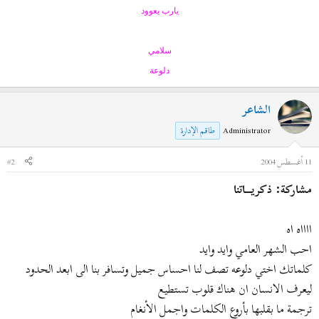
يارب يعوود
سلامي
دلوعة
الشاعر
Administrator
طاقم الإدارة
11 أغسطس 2004
#2
مشاركة: ذكريـــاتنا
ااااه اه
احب الشهر العامي وايد وايد
كلماتك اختي دلوعه تصف لنا احساس جميل وتسافر بنا الى ابعد الحدود
ليعرف الانسان ان هناك قلوب تستطيع
ترجمة ما بقلبها بأروع الكلمات واجمل الأنغام