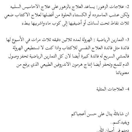
2- علاجات الزهور: يساعد العلاج بالزهور على علاج الاحاسيس السلبيه
ولكن عشب الماسترده أو الكستناء الحلوة من أفضلها لعلاج الاكتئاب ضعي
ثلاث نقاط تحت لسانك أو أضيفيها إلى كوب ماء واشربيها ببطء
3- التمارين الرياضية : الهرولة لمده ثلاثين دقيقه ثلاث مرات في الأسبوع لها
فائدة مثل فائدة العلاج النفسي للاكتئاب واذا كنت لا تستطيعي الهرولة
فالمشي السريع له فائدة كبيرة أيضا لان كل التمارين الرياضية تحفز وصول
الدم للمخ وتحفز أيضا إنتاج هرمون الاندروفين الطبيعي الذي يرفع من
معنوياتنا
4- العلاجات المثلية
ان شاءالله ينال على حسن أعجباكم
ويفيدكــــــــم..
دمتم في أمـــــــان الله..