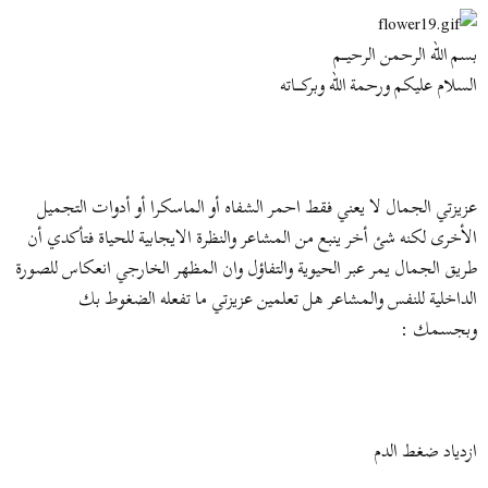
و
ب
ض
د
بسم الله الرحمن الرحيــــم
و
ء
السلام عليكم ورحمة الله وبركــــــاته
ع
عزيزتي الجمال لا يعني فقط احمر الشفاه أو الماسكرا أو أدوات التجميل
الأخرى لكنه شئ أخر ينبع من المشاعر والنظرة الايجابية للحياة فتأكدي أن
طريق الجمال يمر عبر الحيوية والتفاؤل وان المظهر الخارجي انعكاس للصورة
الداخلية للنفس والمشاعر هل تعلمين عزيزتي ما تفعله الضغوط بك
وبجسمك :
ازدياد ضغط الدم