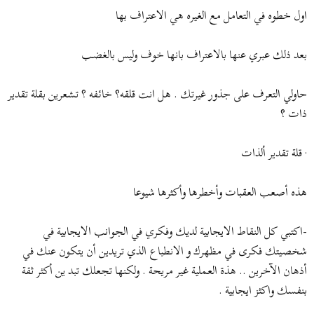
اول خطوه في التعامل مع الغيره هي الاعتراف بها
بعد ذلك عبري عنها بالاعتراف بانها خوف وليس بالغضب
حاولي التعرف على جذور غيرتك . هل انت قلقه؟ خائفه ؟ تشعرين بقلة تقدير
ذات ؟
· قلة تقدير ألذات
هذه أصعب العقبات وأخطرها وأكثرها شيوعا
-اكتبي كل النقاط الايجابية لديك وفكري في الجوانب الايجابية في
شخصيتك فكرى في مظهرك و الانطباع الذي تريدين أن يتكون عنك في
أذهان الآخرين .. هذة العملية غير مريحة . ولكنها تجعلك تبد ين أكثر ثقة
بنفسك واكثز ايجابية .