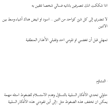
اذا شككت انك تتصرفين بانانيه فسالي شخصا تثقين به
لا تنضري إلى كل شئ كواحد من اثنين .. اسود او ابيض هناك أشياء وسط بين
الاثنين
تمهلي قبل أن تغضبي او تلومي احد وتقبلي الأعذار المنطقية
· التشاؤم
حاولي تحدي الأفكار السلبية بالتساؤل وعدم الاستسلام للضغوط اسئله مهمة
يمكن ان تخفف هذه الضغوط مثل :إلى أين تقودني هذه الأفكار السلبية