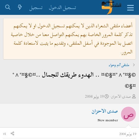
تسجيل الدخول
تسجيل
أعضاء ملتقى الشعراء الذين لا يمكنهم تسجيل الدخول او لا يمكنهم
تذكر كلمة المرور الخاصة بهم يمكنهم التواصل معنا من خلال خاصية
اتصل بنا الموجودة في أسفل الملتقى، وتقديم ما يثبت لاستعادة كلمة
المرور.
ملتقى آدم وحواء
©§¤°^°¤§©¤ .. الهدوء طريقك للجمال ..¤©§¤°^°
¤§©
ب
ت
صدى الاحزان
19 يوليو 2004
ا
ا
صدى الاحزان
د
ر
ص
ئ
ي
New member
ا
خ
ل
ا
19 يوليو 2004
#1
م
ل