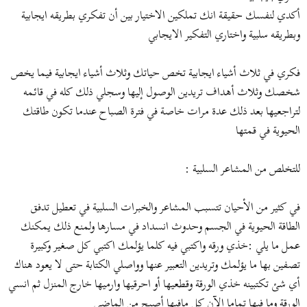
أكدي لنفسك حقيقة انك تملكين الاختيار بين أن تفكري بطريقه ايجابية
وبطريقه سلبية واختاري التفكير الايجابي
فكري في ثلاث أشياء ايجابية تخص حياتك وثلاث أشياء ايجابية فيما يخص
شخصك وثلاث أهداف تريدين الوصول إليها وسجلي ذلك كله في قائمه
لتراجعيها بعد ذلك عدة مرات خاصة في فترة الصباح عندما تكون طاقتك
الحيوية في قمتها
للتخلص من المشاعر السلبية :
في كثير من الأحيان تتسبب المشاعر والخبرات السلبية في تعطيل تدفق
الطاقة الحيوية في الجسم وحدوث انسداد في مسارها ولمنع ذلك يمكنك
عمل ما يلي :خذي ورقه واكتبي فيه كلما يؤلمك اكتبي كل صغير وكبيرة
تصفين بها ما يؤلمك وتريدين التعبير عنها وواصلي الكتابة حتى لا يعود هناك
أي شئ تكتبينه خذي الورقة وقطعيها أو احرقيها وارميها خارج المنزل ثم انسي
الورقة وما فيها تماما الآن كل مافيها أصبح من الماضي