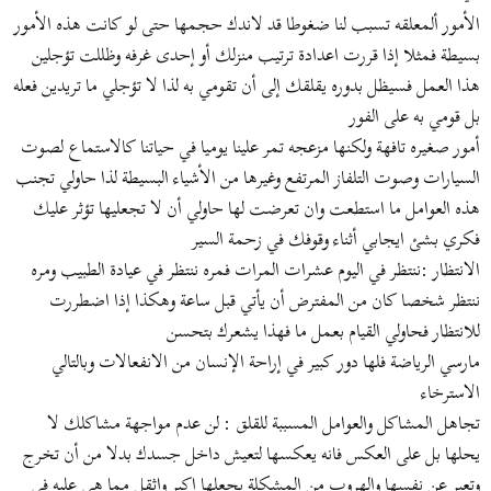
الأمور ألمعلقه تسبب لنا ضغوطا قد لاندك حجمها حتى لو كانت هذه الأمور
بسيطة فمثلا إذا قررت اعدادة ترتيب منزلك أو إحدى غرفه وظللت تؤجلين
هذا العمل فسيظل بدوره يقلقك إلى أن تقومي به لذا لا تؤجلي ما تريدين فعله
بل قومي به على الفور
أمور صغيره تافهة ولكنها مزعجه تمر علينا يوميا في حياتنا كالاستماع لصوت
السيارات وصوت التلفاز المرتفع وغيرها من الأشياء البسيطة لذا حاولي تجنب
هذه العوامل ما استطعت وان تعرضت لها حاولي أن لا تجعليها تؤثر عليك
فكري بشئ ايجابي أثناء وقوفك في زحمة السير
الانتظار :ننتظر في اليوم عشرات المرات فمره ننتظر في عيادة الطبيب ومره
ننتظر شخصا كان من المفترض أن يأتي قبل ساعة وهكذا إذا اضطررت
للانتظار فحاولي القيام بعمل ما فهذا يشعرك بتحسن
مارسي الرياضة فلها دور كبير في إراحة الإنسان من الانفعالات وبالتالي
الاسترخاء
تجاهل المشاكل والعوامل المسببة للقلق : لن عدم مواجهة مشاكلك لا
يحلها بل على العكس فانه يعكسها لتعيش داخل جسدك بدلا من أن تخرج
وتعبر عن نفسها والهروب من المشكلة يجعلها اكبر واثقل مما هي عليه في