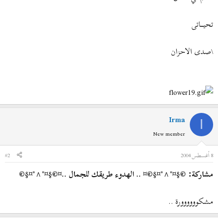
تحيــــــاتى
\صدى الاحزان
Irma
I
New member
8 أغسطس 2004
#2
مشاركة: ©§¤°^°¤§©¤ .. الهدوء طريقك للجمال ..¤©§¤°^°¤§©
مشكوووووورة ..