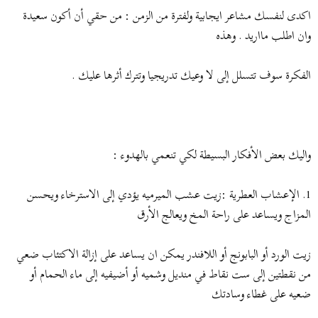
اكدى لنفسك مشاعر ايجابية ولفترة من الزمن : من حقي أن أكون سعيدة
وان اطلب مااريد . وهذه
الفكرة سوف تتسلل إلى لا وعيك تدريجيا وتترك أثرها عليك .
واليك بعض الأفكار البسيطة لكي تنعمي بالهدوء :
1. الإعشاب العطرية :زيت عشب الميرميه يؤدي إلى الاسترخاء ويحسن
المزاج ويساعد على راحة المخ ويعالج الأرق
زيت الورد أو البابونج أو اللافندر يمكن ان يساعد على إزالة الاكتئاب ضعي
من نقطتين إلى ست نقاط في منديل وشميه أو أضيفيه إلى ماء الحمام أو
ضعيه على غطاء وسادتك