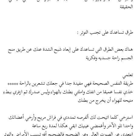
الحقيقة
طرق تساعدك على تجنب التوتر :
هناك بعض الطرق التي تساعدك على إبعاد شبح الشدة عنك عن طريق منح
الجسم راحة جسديه وفكرية
تعلمي
طريقة التنفس الصحيحة فهي مفيدة جدا في جعلك تشعرين بالراحة *****
خذي نفسا عميقا من انفك واملئي بطنك بالهواء وليس صدرك ثم ازفري ببطء
متيحه للهواء أن يخرج من بطنك
استرخي كلما اتيحت لك ألفرصه تمددي في فراش مريح وأرخي أعضائك
واحدا تلو الآخر وأغمضي عينيك ابقي هكذا لمدة ربع ساعة
ابتعدي عن الصوت العالي وعن الضجيج فالضجيج أفه تسبب الأمراض والتوتر