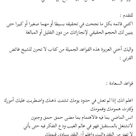
للتقدم :
اكتبي قائمه بكل ما نجحت في تحقيقه بسيطا أو مهما صغيرا أو كبيرا حتى
يتبين لك الحجم الحقيقي لإنجازاتك من دون التقليل أو المبالغة
واليك أختي العزيزة هذه القواعد الجميلة من كتاب لا تحزن للشيخ غائض
القرني :
قواعد السعادة :
اعلم انك إذا لم تعش في حدود يومك تشتت ذهنك واضطربت عليك أمورك
وكثرت همومك وغمومك
انس الماضي بما فيه فالاهتمام بما مضى حمق حمق وجنون
لاتشتغل بالمستقبل فهو في عالم الغيب ودع التفكر فيه حتى يأتي
لا تهتز من النقد واثبت واعلم أن النقد يساوي قيمتك