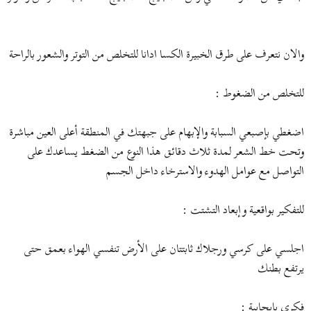
والان نتعرف على طرق الخبيرة الكسا ادانا للتخلص من التوتر والشعور بالراحة
للتخلص من الضغوط :
اضغطي بإصبعي السبابة والإبهام على جبهتك في المنطقة أعلى العين مباشرة
وتحت خط الشعر لمدة ثلاث دقائق هذا النوع من الضغط يساعدك على
التواصل مع عوامل الهدوء والاسترخاء داخل الجسم
للتفكير بواقعية وإبعاد التشتت :
اجلسي على كرسي ورجلاك ثابتتان على الأرض تنفسي الهواء بعمق حتى
يرتفع بطنك
فكري بايجابية :