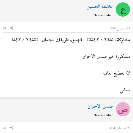
عاشقة الحسين
ع
New member
8 أغسطس 2004
#3
مشاركة: ©§¤°^°¤§©¤ .. الهدوء طريقك للجمال ..¤©§¤°^°¤§©
مشكورة خيو صدى الاحزان
الله يعطيج العافيه
تحاتي
صدى الاحزان
ص
New member
28 أغسطس 2004
#4