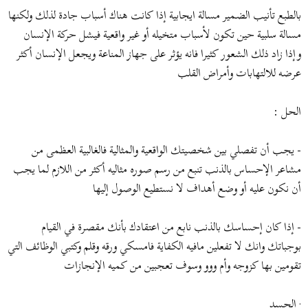
بالطبع تأنيب الضمير مسالة ايجابية إذا كانت هناك أسباب جادة لذلك ولكنها
مسالة سلبية حين تكون لأسباب متخيله أو غير واقعية فيشل حركة الإنسان
وإذا زاد ذلك الشعور كثيرا فانه يؤثر على جهاز المناعة ويجعل الإنسان أكثر
عرضه للالتهابات وأمراض القلب
الحل :
- يجب أن تفصلي بين شخصيتك الواقعية والمثالية فالغالبية العظمى من
مشاعر الإحساس بالذنب تنبع من رسم صوره مثاليه أكثر من اللازم لما يجب
أن نكون عليه أو وضع أهداف لا نستطيع الوصول إليها
- إذا كان إحساسك بالذنب نابع من اعتقادك بأنك مقصرة في القيام
بوجباتك وانك لا تفعلين مافيه الكفاية فامسكي ورقه وقلم وكتبي الوظائف التي
تقومين بها كزوجه وأم ووو وسوف تعجبين من كميه الإنجازات
· الحسد