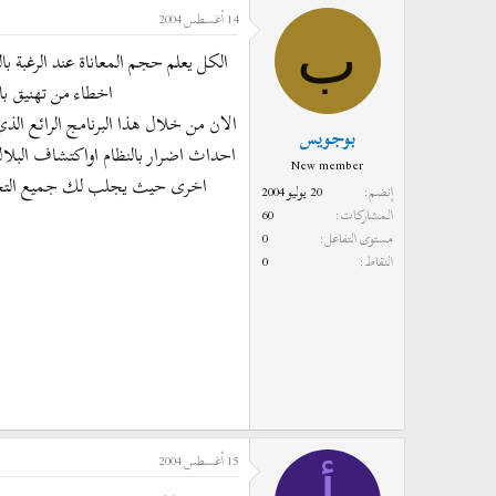
14 أغسطس 2004
د
ر
ب
ئ
ي
الكل يعلم حجم المعاناة عند الرغبة ب
ا
خ
اخطاء من تهنيق بال
ل
ا
الان من خلال هذا البرنامج الرائع ال
م
ل
بوجويس
و
ب
احداث اضرار بالنظام اواكتشاف البلاك
New member
ض
د
اخرى حيث يجلب لك جميع التحديث
إنضم
20 يوليو 2004
و
ء
المشاركات
60
ع
مستوى التفاعل
0
النقاط
0
15 أغسطس 2004