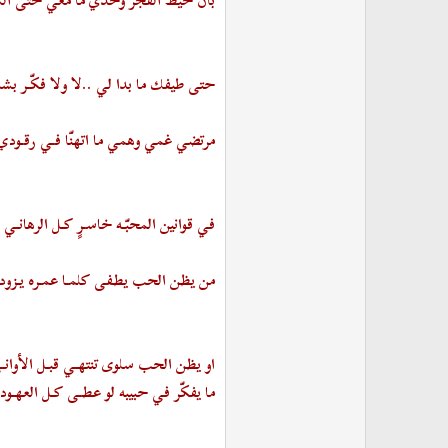
بان خيط الفجر وحدي ما معي حتى ال
حتى طيفك ما بدا لي ..لا ولا فكّـر بشا
مرتضي غمي وهمي ما اتهنّا فـي رقـودي
في قوانين المحبّـه خاسـرٍ كـل الرهانـي
من يظن الحب يطفى كلمـا عمـره يـزود
او يظن الحب سلوى تنتهـي قبـل الأوانـ
ما يفكّر في حبيبه لو عطـى كـل العهـو