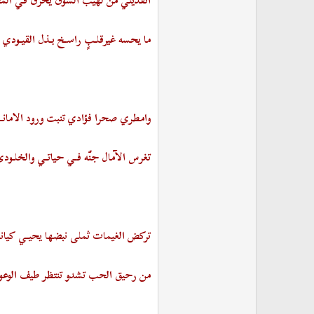
انقذيني من لهيب الشوق يحرق في الم
ما يحسه غيرقلـبٍ راسـخ بـذل القيـودي
وامطري صحرا فؤادي تنبت ورود الامانـ
تغرس الآمال جنّه فـي حياتـي والخلـود
تركض الغيمات ثملى نبضها يحيـي كيان
من رحيق الحب تشدو تنتظر طيف الوعو