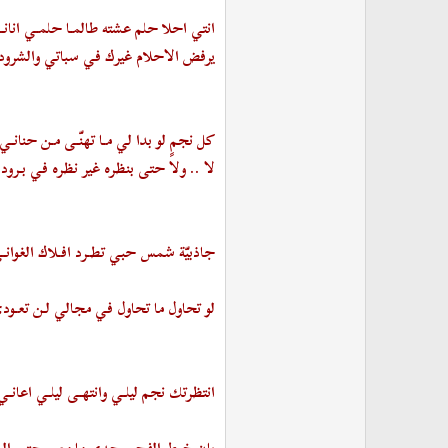
انتي احلا حلم عشته طالمـا حلمـي انانـ
يرفض الاحلام غيرك في سباتي والشرو
كل نجمٍ لو بدا لي مـا تهنّـى مـن حنانـي
لا .. ولا حتى بنظره غير نظره في بـرود
جاذبيّة شمس حبي تطـرد افـلاك الغوانـ
لو تحاول ما تحاول في مجالي لـن تعـود
انتظرتك نجم ليلـي وانتهـى ليلـي اعانـي