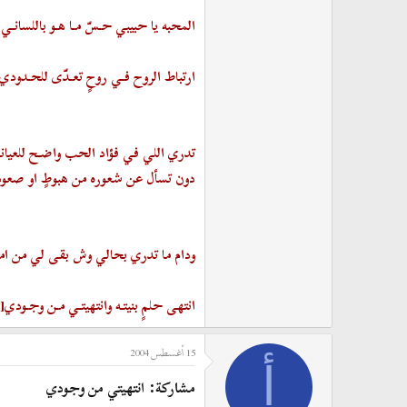
المحبه يا حبيبي حـسّ مـا هـو باللسانـي
ارتباط الروح فـي روحٍ تعـدّى للحـدودي
تدري اللي في فؤاد الحب واضـح للعيان
دون تسأل عن شعوره من هبوطٍ او صعو
ودام ما تدري بحالي وش بقى لي من اما
انتهى حلمٍ بنيتـه وانتهيتـي مـن وجـودي[/align]
15 أغسطس 2004
أ
مشاركة: انتهيتي من وجودي