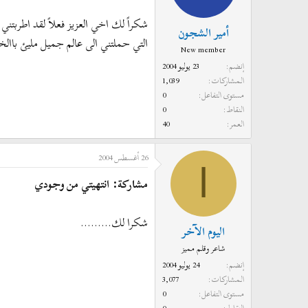
شكراً لك اخي العزيز فعلاً لقد اطربتن
أمير الشجون
التي حملتني الى عالم جميل مليئ باالخ
New member
إنضم
23 يوليو 2004
المشاركات
1,039
مستوى التفاعل
0
النقاط
0
العمر
40
26 أغسطس 2004
ا
مشاركة: انتهيتي من وجودي
شكرا لك.........
اليوم الآخر
شاعر وقلم مميز
إنضم
24 يوليو 2004
المشاركات
3,077
مستوى التفاعل
0