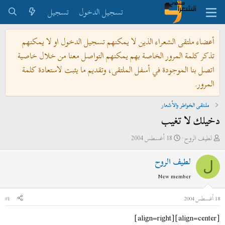
تسجيل الدخول
تسجيل
أعضاء ملتقى الشعراء الذين لا يمكنهم تسجيل الدخول او لا يمكنهم
تذكر كلمة المرور الخاصة بهم يمكنهم التواصل معنا من خلال خاصية
اتصل بنا الموجودة في أسفل الملتقى، وتقديم ما يثبت لاستعادة كلمة
المرور.
ملتقى الخواطر والأشعار
دخيلك لا تغيب
ب
ت
لطيف الروح
18 أغسطس 2004
ا
ا
لطيف الروح
د
ر
ل
ئ
ي
New member
ا
خ
ل
ا
18 أغسطس 2004
#1
م
ل
[align=center][align=right]
و
ب