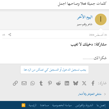
كلمات جميلة فعلا وصاحبها اجمل
اليوم الآخر
ا
شاعر وقلم مميز
26 أغسطس 2004
#5
مشاركة: دخيلك لا تغيب
شكرا لك.........
يجب تسجيل الدخول أو التسجيل كي تتمكن من الرد هنا.
فيسبوك
X
Bluesky
LinkedIn
Reddit
Pinterest
Tumblr
WhatsApp
الرابط
البريد الإلكتروني
شارك:
ملتقى الخواطر والأشعار
إتصل بنا
الشروط والقوانين
سياسة الخصوصية
مساعدة
الرئيسية
R
S