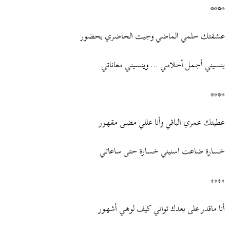
****
عشقتك حلمي الماضي وجيت الحاضري بحضور
ينسيني أجمل أحلامـي ... وينسينـي معاناتـي
****
عطيتك عمري الباقي وأنا عللي مضـى مقهـور
خسارة ضاعت اسنيني خسارة حتـى ساعاتـي
****
أنا ماقدر على بعدك ثواني كيف لوهـي أشهـور