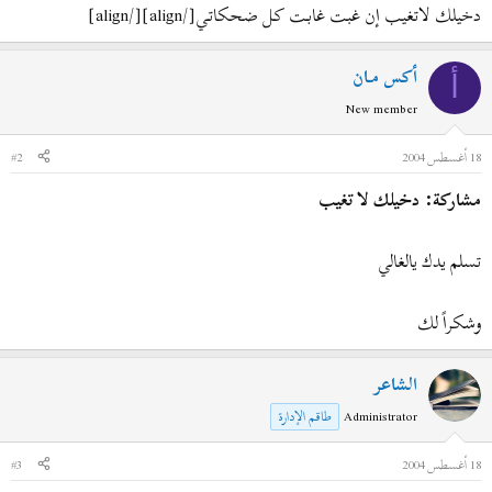
دخيلك لاتغيب إن غبت غابـت كـل ضحكاتـي[/align][/align]
أكس مـان
أ
New member
18 أغسطس 2004
#2
مشاركة: دخيلك لا تغيب
تسلم يدك يالغالي
وشكراً لك
الشاعر
Administrator
طاقم الإدارة
18 أغسطس 2004
#3