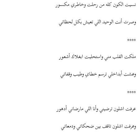
ض
د
نسيت الكون كله من رحلت وخاطـري مكسـور
و
ء
ع
وصرت أنت الوحيد اللي تعيـش بكـل لحظاتـي
****
ملكت القلب مني واستحليـت ابغـلاك أشعـور
وعشت أبداخلي ترسم خطـاي وطيـب وقفاتـي
****
عرفت اشلون ترضيني وأنا اللي مارضاني أدهور
وعرفت اشلون تاقف بين ضحكاتـي ودمعاتـي