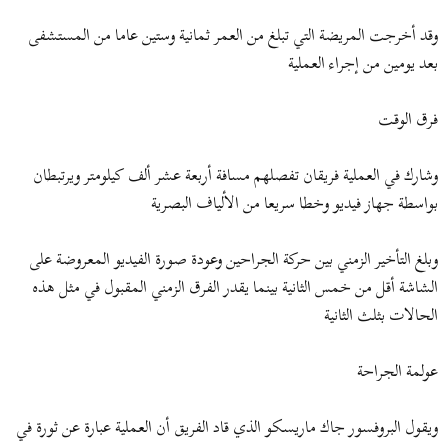
وقد أخرجت المريضة التي تبلغ من العمر ثمانية وستين عاما من المستشفى
بعد يومين من إجراء العملية
فرق الوقت
وشارك في العملية فريقان تفصلهم مسافة أربعة عشر ألف كيلومتر ويرتبطان
بواسطة جهاز فيديو وخطا سريعا من الألياف البصرية
وبلغ التأخير الزمني بين حركة الجراحين وعودة صورة الفيديو المعروضة على
الشاشة أقل من خمس الثانية بينما يقدر الفرق الزمني المقبول في مثل هذه
الحالات بثلث الثانية
عولمة الجراحة
ويقول البروفسور جاك ماريسكو الذي قاد الفريق أن العملية عبارة عن ثورة في