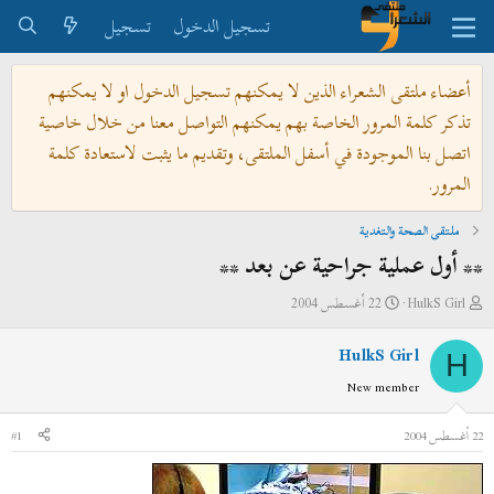
تسجيل الدخول
تسجيل
أعضاء ملتقى الشعراء الذين لا يمكنهم تسجيل الدخول او لا يمكنهم
تذكر كلمة المرور الخاصة بهم يمكنهم التواصل معنا من خلال خاصية
اتصل بنا الموجودة في أسفل الملتقى، وتقديم ما يثبت لاستعادة كلمة
المرور.
ملتقى الصحة والتغدية
** أول عملية جراحية عن بعد **
ب
ت
HulkS Girl
22 أغسطس 2004
ا
ا
HulkS Girl
د
ر
H
ئ
ي
New member
ا
خ
ل
ا
22 أغسطس 2004
#1
م
ل
و
ب