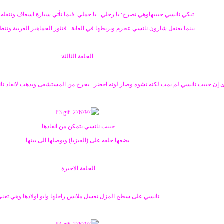
تبكي نانسي حبيبهاوهي تصرخ: يا رجلي.. يا جملي. فيما تأتي سيارة اسعاف وتنقل
بينما يعتقل شارون نانسي عجرم ويربطها في الغابة.. فتثور الجماهير العربية وتتظ
الحلقة الثالثة:
ى إن حبيب نانسي لم يمت لكنه تشوه وصار لونه اخضر.. يخرج من المستشفى ويذهب لانقاذ نان
حبيب نانسي يتمكن من انقاذها..
يضعها خلفه على (الفيزبا) ويوصلها الى بيتها.
الحلقة الاخيرة..
نانسي على سطح المزل تغسل ملابس راجلها وابو اولادها وهي تغني