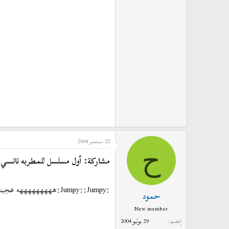
22 سبتمبر 2004
ح
مشاركة: أول مسلسل للمطربه نانسي
:Jumpy::Jumpy:هههههههههه عجبني بوش حمار ههههههههه مشكوره اختي دلوعة
حمود
New member
إنضم
29 يوليو 2004