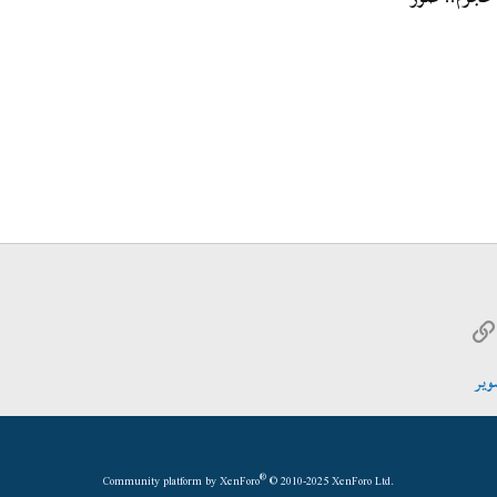
W
الرابط
ريد الإلكتروني
وير
®
Community platform by XenForo
© 2010-2025 XenForo Ltd.