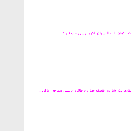
بيكب كمان.. الله النسوان الكومبارس راحت فين؟
اذها لكن شارون يقصفه بصاروخ طائرة اباتشي ويمزقه اربا اربا..