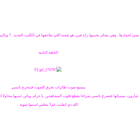
سي لحمارها.. وهي بتفكر بحبيبها راح فين، هو نفسه اللي بيلاحقها في الكليب الجديد.. ؟ وبال
الحلقة الثانية:
يسمع صوت طائرات تخرق الصوت فتنخرع نانسي.
شارون، يمسكها فتصرخ نانسي صراخا يقطع قلوب المشاهدين. يا حرام. وياتي حبيبها محاولا انق
الله دي انقلبت غم؟ معلش استنوا شوية..