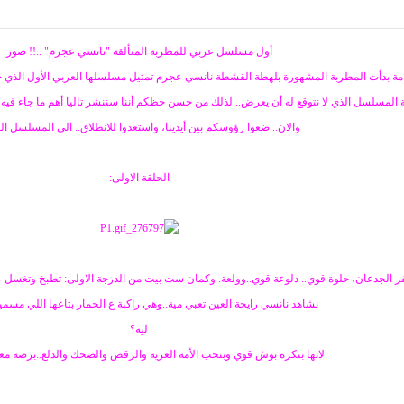
أول مسلسل عربي للمطربة المتألقه "نانسي عجرم" ..!! صور
مة بدأت المطربة المشهورة بلهطة القشطة نانسي عجرم تمثيل مسلسلها العربي الأول الذي حمل
لمسلسل الذي لا نتوقع له أن يعرض.. لذلك من حسن حظكم أننا سننشر تاليا أهم ما جاء فيه، 
والان.. ضعوا رؤوسكم بين أيدينا، واستعدوا للانطلاق.. الى المسلسل الج
الحلقة الاولى:
ر الجدعان، حلوة قوي.. دلوعة قوي..وولعة. وكمان ست بيت من الدرجة الاولى: تطبخ وتغس
نشاهد نانسي رايحة العين تعبي مية..وهي راكبة ع الحمار بتاعها اللي مسمي
ليه؟
لانها بتكره بوش قوي وبتحب الأمة العرية والرقص والضحك والدلع..برضه معا