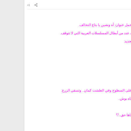
#1
 عنوان: آه ونصين يا بتاع التحالف.
عدد من أبطال المسلسلات العربية التي لا تتوقف.
ديد:
ل على السطوح وفي الطشت كمان.. وتسقي الزرع.
اه بوش..
ها حق..!؟