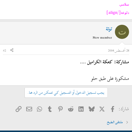
سلامي
[/align]
دلوعة
توتة
ت
New member
28 أغسطس 2004
#2
مشاركة: كعكة الكراميل ....
مشكورة على طبق حلو
يجب تسجيل الدخول أو التسجيل كي تتمكن من الرد هنا.
فيسبوك
X
Bluesky
LinkedIn
Reddit
Pinterest
Tumblr
WhatsApp
الرابط
البريد الإلكتروني
شارك:
ملتقى الطبخ