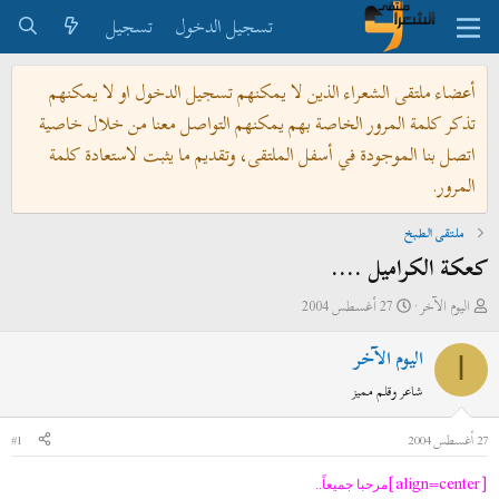
تسجيل الدخول
تسجيل
أعضاء ملتقى الشعراء الذين لا يمكنهم تسجيل الدخول او لا يمكنهم
تذكر كلمة المرور الخاصة بهم يمكنهم التواصل معنا من خلال خاصية
اتصل بنا الموجودة في أسفل الملتقى، وتقديم ما يثبت لاستعادة كلمة
المرور.
ملتقى الطبخ
كعكة الكراميل ....
ب
ت
اليوم الآخر
27 أغسطس 2004
ا
ا
اليوم الآخر
د
ر
ا
ئ
ي
شاعر وقلم مميز
ا
خ
ل
ا
27 أغسطس 2004
#1
م
ل
[align=center]
و
ب
مرحبا جميعاً..