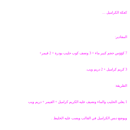
ض
د
و
ء
كعكة الكراميل ....
ع
المقادير:
7 كؤؤس حجم كبير ماء + 3 ونصف كوب حليب بودرة + 2 قيمر+
3 كريم كراميل + 2 دريم ويب.
الطريقة:
1 يغلى الحليب والماء ونضيف عليه الكريم كراميل + القيمر + دريم ويب
ويوضع دبس الكراميل في القالب ويصب عليه الخليط. .