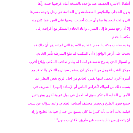
أطفال الأسرة الحقيقة عند تواجده بالصدفة أمام غرفتها حيث رآها
بدون الحجاب والملابس الفضفاضة وأن الخادمة هي رجل وتوجه مسرعا
الى والدته ليخبرها بما رأى حيث أخبرت زوجها على الفور فما كان منه
إلا أن رجع مسرعا إلى المنزل واعاد الخادم المتنكر مع أغراضه إلى
مكتب الخدم.
وقدم صاحب مكتب الخدم اعتذاره للأسرة التي لم تصدق بأن ذلك قد
يحدث على أرض الواقع إلا أن المكتب لم يبلغ الشرطة بأمر الخادم،
والسؤال الذي يطرح نفسه هو لماذا لم يبادر صاحب المكتب بإبلاغ أقرب
مركز للشرطة وهل من الممكن ان يستمر سيناريو التنكر والتعاقد مع
أسرة أخرى ليعمل لديها نفس الخادم من اجل الربح بغض النظر عما
يسببه ذلك من انتهاك لأعراض الناس أو الإساءة إليهم؟! الطريف في
الأمر ان الخادم المتنكر سبق له العمل في دول عربية أخرى وهو يتقن
جميع فنون الطبخ وتحضير مختلف أصناف الطعام، وعند سؤاله عن سبب
قيامه بذلك أجاب بأنه كثيرا ما كان يسمع عن جمال فتيات الخليج واراد
ان يتحقق من ذلك بنفسه عن طريق الاقتراب منهن!!!