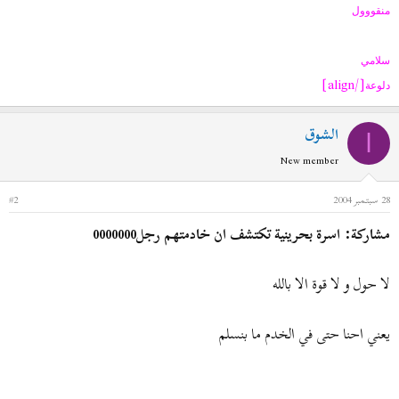
منقووول
سلامي
[/align]
دلوعة
الشوق
ا
New member
28 سبتمبر 2004
#2
مشاركة: اسرة بحرينية تكتشف ان خادمتهم رجل0000000
لا حول و لا قوة الا بالله
يعني احنا حتى في الخدم ما بنسلم