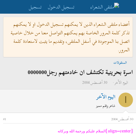
تسجيل الدخول
تسجيل
أعضاء ملتقى الشعراء الذين لا يمكنهم تسجيل الدخول او لا يمكنهم
تذكر كلمة المرور الخاصة بهم يمكنهم التواصل معنا من خلال خاصية
اتصل بنا الموجودة في أسفل الملتقى، وتقديم ما يثبت لاستعادة كلمة
المرور.
المنقولات
اسرة بحرينية تكتشف ان خادمتهم رجل0000000
ب
ت
اليوم الآخر
30 أغسطس 2004
ا
ا
اليوم الآخر
د
ر
ا
ئ
ي
شاعر وقلم مميز
ا
خ
ل
ا
30 أغسطس 2004
#1
م
ل
[align=center]
و
ب
السلام عليكم ورحمة الله وبركاته