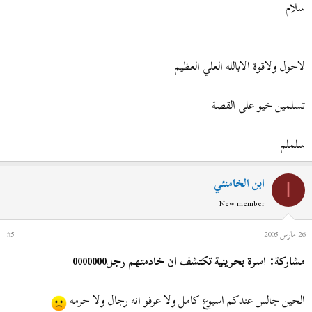
سلام
لاحول ولاقوة الابالله العلي العظيم
تسلمين خيو على القصة
سلملم
ابن الخامنئي
ا
New member
26 مارس 2005
#5
مشاركة: اسرة بحرينية تكتشف ان خادمتهم رجل0000000
الحين جالس عندكم اسبوع كامل ولا عرفو انه رجال ولا حرمه