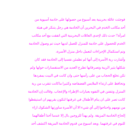
ض
د
و
ء
ع
فوجئت عائلة بحرينية بعد أسبوع من حصولها على خادمة آسيوية من
أحد مكاتب الخدم في البحرين أن الخادمة هي رجل يتنكر في هيئة
امرأة!! حدث ذلك لإحدى العائلات البحرينية التي اتفقت مع أحد مكاتب
الخدم للحصول على خادمة للمنزل للعمل لديها حيث تم وصول الخادمة
وتم استكمال الإجراءات لتعمل داخل منزل الأسرة،
وأشارت ربة الأسرة إلى أنها لم تطمئن نفسيا إلى الخادمة فقد كان
شكلها يثير الريبة وتصرفاتها تطرح العديد من الاستفسارات حولها ولم
تكن تخلع الحجاب من على رأسها حتى وان كانت في البيت بمفردها
وتحافظ على ارتداء الملابس الفضفاضه وكثيرا ماكانت تتقرب من ربة
المنزل وتتفنن في التفوه بعبارات الإطراء والإعجاب. وقالت إن الخادمة
كانت تصر على ان ينام الأطفال في غرفتها لتكون بقربهم ان استيقظوا
من نومهم واحتاجوا إلى أي شيء الا أن الأسرة ساورتها الشكوك ازاء
إلحاح الخادمة المزيفة. ولم يهدأ للزوجين بال إلا عندما أخذا أطفالهما
للنوم في غرفتهما. وبعد اسبوع من قدوم الخادمة المزيفة اكتشف أحد