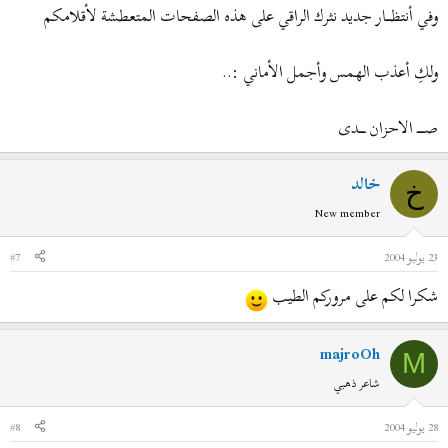
وفي أنتظـــــار جديد نثرك الراقي على هذه الصفحات المتعطشة لأقلامكم
ولكِ أعذب الهمس وأجمل الأماني :..
صـــــــ الاحزان ــــــدى
خالد
خ
New member
23 يوليو 2004
#7
شكرا لكم على مروركم الطيب
majroOh
M
شاعر ذهبي
28 يوليو 2004
#8