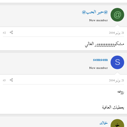
@حبر الحب@
@
New member
21 يوليو 2004
#2
مشكووووووووووور الغالي
semsem
S
New member
21 يوليو 2004
#3
روعه
يعطيك العافية
خالد
خ