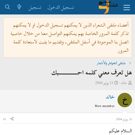
تسجيل الدخول
تسجيل
أعضاء ملتقى الشعراء الذين لا يمكنهم تسجيل الدخول او لا يمكنهم
تذكر كلمة المرور الخاصة بهم يمكنهم التواصل معنا من خلال خاصية
اتصل بنا الموجودة في أسفل الملتقى، وتقديم ما يثبت لاستعادة كلمة
المرور.
ملتقى الخواطر والأشعار
هل تعرف معني كلمه احــــــــــــــــبك
ب
ت
خالد
21 يوليو 2004
ا
ا
خالد
د
ر
خ
ئ
ي
New member
ا
خ
ل
ا
21 يوليو 2004
#1
م
ل
السلام عليكم
و
ب