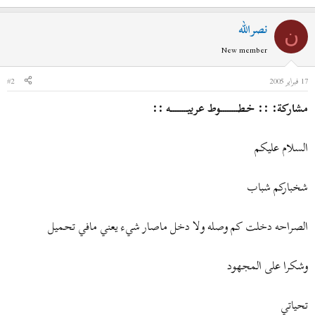
نصرالله
ن
New member
17 فبراير 2005
#2
مشاركة: :: خطــــــــوط عربيــــــــه ::
السلام عليكم
شخباركم شباب
الصراحه دخلت كم وصله ولا دخل ماصار شيء يعني مافي تحميل
وشكرا على المجهود
تحياتي