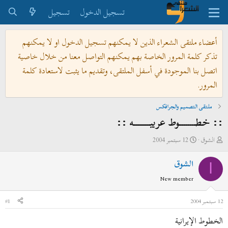
تسجيل الدخول
تسجيل
أعضاء ملتقى الشعراء الذين لا يمكنهم تسجيل الدخول او لا يمكنهم
تذكر كلمة المرور الخاصة بهم يمكنهم التواصل معنا من خلال خاصية
اتصل بنا الموجودة في أسفل الملتقى، وتقديم ما يثبت لاستعادة كلمة
المرور.
ملتقى التصميم والجرافكس
:: خطــــــــوط عربيــــــــه ::
ب
ت
الشوق
12 سبتمبر 2004
ا
ا
الشوق
د
ر
ا
ئ
ي
New member
ا
خ
ل
ا
12 سبتمبر 2004
#1
م
ل
الخطوط الإيرانية
و
ب