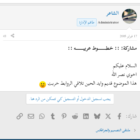
الشاعر
Administrator
طاقم الإدارة
17 فبراير 2005
#3
مشاركة: :: خطــــــــوط عربيــــــــه ::
السلام عليكم
اخوي نصر الله
هذا الموضوع قديم وايد الحين تلاقي الروابط خربت
يجب تسجيل الدخول أو التسجيل كي تتمكن من الرد هنا.
فيسبوك
X
Bluesky
LinkedIn
Reddit
Pinterest
Tumblr
WhatsApp
الرابط
البريد الإلكتروني
شارك:
ملتقى التصميم والجرافكس