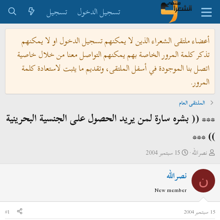
تسجيل الدخول
تسجيل
أعضاء ملتقى الشعراء الذين لا يمكنهم تسجيل الدخول او لا يمكنهم
تذكر كلمة المرور الخاصة بهم يمكنهم التواصل معنا من خلال خاصية
اتصل بنا الموجودة في أسفل الملتقى، وتقديم ما يثبت لاستعادة كلمة
المرور.
الملتقى العام
*** (( بشره سارة لمن يريد الحصول على الجنسية البحرينية
)) ***
ب
ت
نصرالله
15 سبتمبر 2004
ا
ا
نصرالله
د
ر
ن
ئ
ي
New member
ا
خ
ل
ا
15 سبتمبر 2004
#1
م
ل