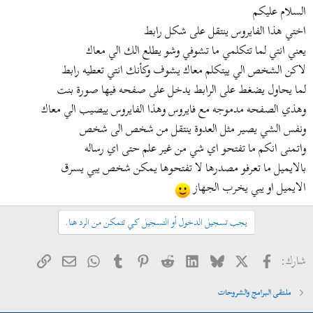
السلام عليكم
اختي هذا الفايروس ينتقل على شكل رابط
يعني انتي لما تتكلمي ما تشوفي وشو يطلع الك الي معاك
لاكن الشخص الي ييتكلم معاك يشوف وكأنك انتي تعطيه رابط
لما يحاول يضغط على الرابط يدخل على صفحه فيها صورة بنت
وهذي الصفحه مدموجه مع فايروس وهذا الفايروس ييصيب الي معاك
ونفس الشي يصير مثل العدوة ينتقل من شخص الى شخص
واتمنى انكم ما تفتحو اي شي من غير علم حتى اي رساله
بالايميل ما تعرفو مصدرها لا تفتحوها يمكن شخص يبي يسرق
الايميل او يبي يخرب الجهاز
يجب تسجيل الدخول أو التسجيل كي تتمكن من الرد هنا.
فيسبوك
X
Bluesky
LinkedIn
Reddit
Pinterest
Tumblr
WhatsApp
الرابط
البريد الإلكتروني
شارك:
ملتقى البرامج والشروحات