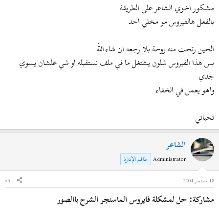
مشكور اخوي الشاعر على الطريقة
بالفعل هالفيروس مو مخلي احد
الحين رتحت منه روحة بلا رجعه ان شاء الله
بس هذا الفيروس شلون يشتغل ما في ملف نستقبله او شي علشان يسوي
جدي
واهو يعمل في الخفاء
تحياتي
الشاعر
Administrator
طاقم الإدارة
18 سبتمبر 2004
#5
مشاركة: حل لمشكلة فايروس الماسنجر الشرح باالصور