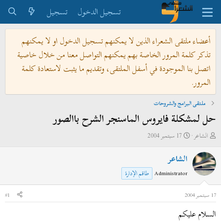
تسجيل الدخول
تسجيل
أعضاء ملتقى الشعراء الذين لا يمكنهم تسجيل الدخول او لا يمكنهم
تذكر كلمة المرور الخاصة بهم يمكنهم التواصل معنا من خلال خاصية
اتصل بنا الموجودة في أسفل الملتقى، وتقديم ما يثبت لاستعادة كلمة
المرور.
ملتقى البرامج والشروحات
حل لمشكلة فايروس الماسنجر الشرح باالصور
ب
ت
الشاعر
17 سبتمبر 2004
ا
ا
الشاعر
د
ر
ئ
ي
Administrator
طاقم الإدارة
ا
خ
ل
ا
17 سبتمبر 2004
#1
م
ل
السلام عليكم
و
ب