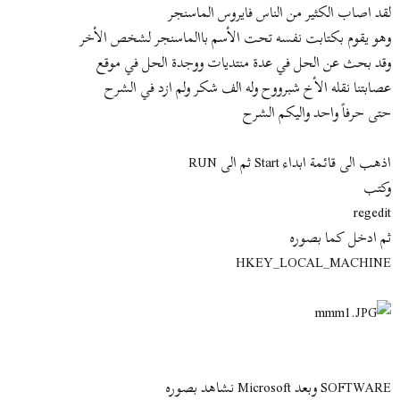
ض
د
لقد اصاب الكثير من الناس فايروس الماسنجر
و
ء
وهو يقوم بكتابت نفسه تحت الأسم باالماسنجر لشخص الأخر
ع
وقد بحث عن الحل في عدة منتديات ووجدة الحل في موقع
عصابتنا نقله الأخ شبرووح وله الف شكر ولم ازد في الشرح
حتى حرفاً واحد واليكم الشرح
اذهب الى قائمة ابداء Start ثم الى RUN
وكتب
regedit
ثم ادخل كما بصوره
HKEY_LOCAL_MACHINE
SOFTWARE وبعد Microsoft نشاهد بصوره