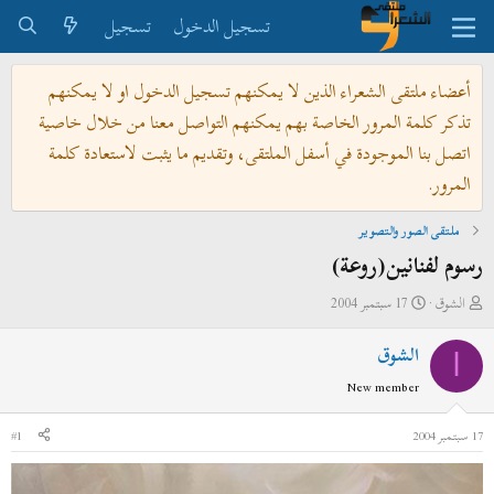
تسجيل الدخول
تسجيل
أعضاء ملتقى الشعراء الذين لا يمكنهم تسجيل الدخول او لا يمكنهم
تذكر كلمة المرور الخاصة بهم يمكنهم التواصل معنا من خلال خاصية
اتصل بنا الموجودة في أسفل الملتقى، وتقديم ما يثبت لاستعادة كلمة
المرور.
ملتقى الصور والتصوير
رسوم لفنانين(روعة)
ب
ت
الشوق
17 سبتمبر 2004
ا
ا
الشوق
د
ر
ا
ئ
ي
New member
ا
خ
ل
ا
17 سبتمبر 2004
#1
م
ل
و
ب