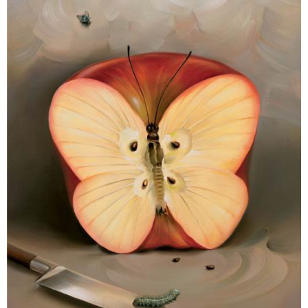
ض
د
و
ء
ع