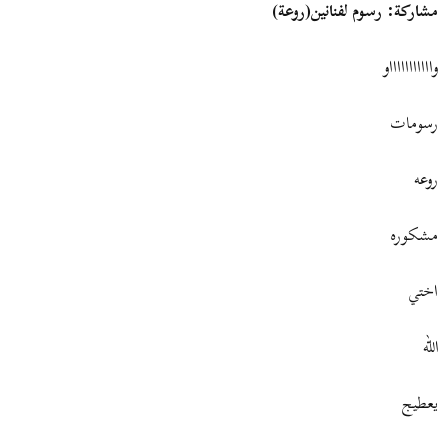
مشاركة: رسوم لفنانين(روعة)
واااااااااااو
رسومات
روعه
مشكوره
اختي
الله
يعطيج