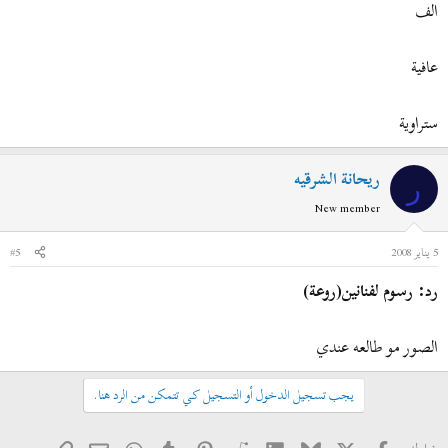
الف
عافية
ستراوية
ريحانة الشرقيه
ر
New member
5 يناير 2008
#5
رد: رسوم لفنانين(روعة)
الصور مو طالعه عندي
يجب تسجيل الدخول أو التسجيل كي تتمكن من الرد هنا.