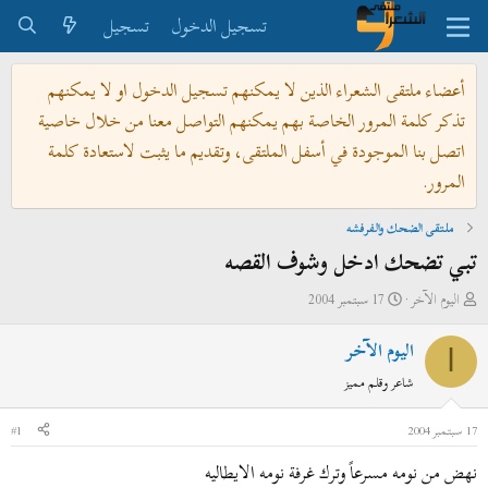
تسجيل الدخول
تسجيل
أعضاء ملتقى الشعراء الذين لا يمكنهم تسجيل الدخول او لا يمكنهم
تذكر كلمة المرور الخاصة بهم يمكنهم التواصل معنا من خلال خاصية
اتصل بنا الموجودة في أسفل الملتقى، وتقديم ما يثبت لاستعادة كلمة
المرور.
ملتقى الضحك والفرفشه
تبي تضحك ادخل وشوف القصه
ب
ت
اليوم الآخر
17 سبتمبر 2004
ا
ا
اليوم الآخر
د
ر
ا
ئ
ي
شاعر وقلم مميز
ا
خ
ل
ا
17 سبتمبر 2004
#1
م
ل
نهض من نومه مسرعاً وترك غرفة نومه الايطاليه
و
ب