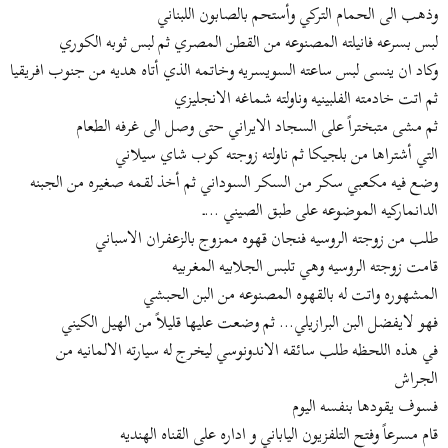
ض
د
وذهب الى الحمام التركي وأستحم بالصابون اللبناني
و
ء
لبس بسرعه فانيلته المصنوعه من القطن المصري ثم لبس ثوبه الكوري
ع
وكاد ان ينسى لبس ساعته السويسريه وخاتمه الذي أتاه هديه من جنوب افريقيا
ثم اتت خادمته الفلبينيه وناولته شماغه الانجليزي
ثم مشى متبختراً على السجاد الايراني حتى وصل الى غرفه الطعام
التي أشتراها من بلجيكا ثم ناولته زوجته كوب شاي سيلاني
وضع فيه مكعبي سكر من السكر السوداني ثم أخذ لقمه صغيره من الجبنه
الدانماركيه الموضوعه على طبق الصيني ...ـ
طلب من زوجته الروسيه فنجان قهوه ممزوج بالزعفران الاسباني
قامت زوجته الروسيه وهي تلبس الجلابيه المغربيه
المشهوره واتت له بالقهوه المصنوعه من البن الحبشي
فهو لايفضل البن البرازيلي... ثم وضعت عليها قليلاً من الهيل الكيني
في هذه اللحظه طلب سائقه الاندونوسي ليخرج له سيارته الالمانيه من
الجراش
فسوف يقودها بنفسه اليوم
قام مسرعاً وفتح التلفزيون الياباني و اداره على القناه الهنديه