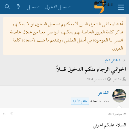
تسجيل الدخول
تسجيل
أعضاء ملتقى الشعراء الذين لا يمكنهم تسجيل الدخول او لا يمكنهم
تذكر كلمة المرور الخاصة بهم يمكنهم التواصل معنا من خلال خاصية
اتصل بنا الموجودة في أسفل الملتقى، وتقديم ما يثبت لاستعادة كلمة
المرور.
الملتقى العام
اخواني الرجاء منكم الدخول قليلاً
ب
ت
الشاعر
25 سبتمبر 2004
ا
ا
الشاعر
د
ر
ئ
ي
Administrator
طاقم الإدارة
ا
خ
ل
ا
25 سبتمبر 2004
#1
م
ل
السلام عليكم اخوتي
و
ب