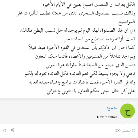
ض
د
الكل يعرف ان المنتدى اصبح بطيئ في الأيام الأخيره
و
ء
وذالك بسبب الصندوق السحري الذي من خلاله نظيف التأثيرات على
ع
المواضيع
اي ان هذا الصندوق لهذا اليوم لم يوجد له حل لسبب البطئ فلذالك
قمت بأزالته ريثما نستطيع من ايجاد الحل
كما احب ان اذكركم بأن المنتدى في الفتره الأخيرة هبط قليلاً
ولم اجد تفاعلاً من المشرفين والأعضاء فأتمنا منكم التعاون
فنحن الذي نصنع من الحياة شيئاً حلواً فدعونا اخوتي
نرقتي ولا بجزء بسيط لكي تعم الفائده فكل الفائده تعود لنا ولكم
وانا في الفتره الأخيره قمت بأضافات برامج واشياء مفيده للغايه
على كل حال اتمنى منكم التعاون يا اخوتي واخواتي
حمود
ح
New member
26 سبتمبر 2004
#2