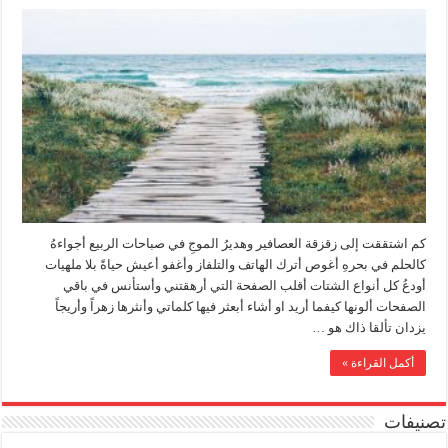
كم اشتققت إلى زقزقة العصافير وهديرُ الموجِ في صباحات الربيع أجواءهُ
كالحلم في بحرهِ أغوص أترك الهاتف والتلفاز وأغفو أعيش حياةً بلا ملهيات
أودعُ كل أنواع الشتات أقلب الصفحة التي أرهقتني وأستأنس في باقي
الصفحات ألونها كيفما أريد او أشاء أبعثر فيها كلماتي وأنثرها زهراً وأريجاً
يزدان تألقا ذاك هو …
أكمل القراءة »
تصنيفات