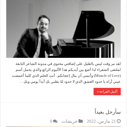
لقد مر وقت ليس بالقليل على إضافتي محتوى في مدونة الشاعر التابعة
لملتقى الشعراء لذا أضع بين أيديكم هذا الألبوم الرائع والذي يحمل أسم
(Miracle of Love) وأتمنى أن ينال إعجابكم.. أنتِ الحلم الذي كلما أغمضت
عيني أراه يا حدود العشق الذي لا حدود لهُ بقلبي بكِ أبدأ يومي وبكِ …
أكمل القراءة »
سأرحل بعيداً
21 مارس، 2022
خربشات
0