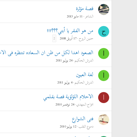
قصة مؤثرة
الشاعر
11 مايو 2013
من هو الفقر يا أبتي؟؟؟!!!
ح
حنين الروح
17 أبريل 2008
2
الصعود اهدا لكل من ظن ان السعاده تنتظره فى الاع
ا
الدرش الحكيم
24 يوليو 2011
لغة العيون
ا
الدرش الحكيم
4 يوليو 2011
الاحلام اللؤلؤية قصة بقلمي
ا
افراح المهدي
24 نوفمبر 2010
فتى الشوارع
دموع القلب
12 يوليو 2010