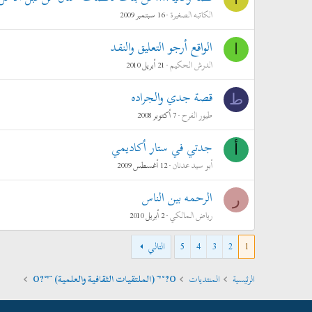
الكاتبه الصغيرة
16 سبتمبر 2009
الواقع أرجو التعليق والنقد
ا
الدرش الحكيم
21 أبريل 2010
قصة جدي والجراده
ط
طيور الفرح
7 أكتوبر 2008
جدتي في ستار أكاديمي
أ
أبو سيد عدنان
12 أغسطس 2009
الرحمه بين الناس
ر
رياض المالكي
2 أبريل 2010
1
2
3
4
5
التالي
الرئيسية
المنتديات
O?°'¨ (الملتقيات الثقافية والعلمية) ¨'°?O