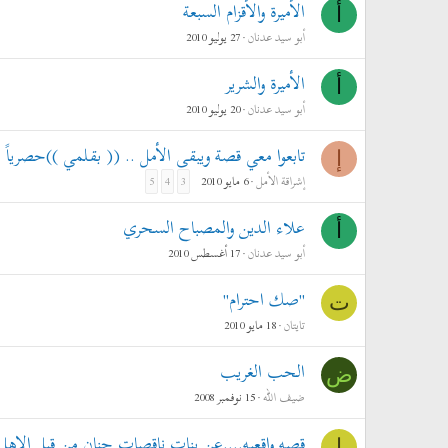
الأميرة والأقزام السبعة
أ
أبو سيد عدنان
27 يوليو 2010
الأميرة والشرير
أ
أبو سيد عدنان
20 يوليو 2010
تابعوا معي قصة ويبقى الأمل .. (( بقلمي ))حصرياً
إ
إشراقة الأمل
6 مايو 2010
5
4
3
علاء الدين والمصباح السحري
أ
أبو سيد عدنان
17 أغسطس 2010
"صك احترام"
ت
تايتان
18 مايو 2010
الحب الغريب
ض
ضيف الله
15 نوفمبر 2008
قصه واقعيه....عن بنات ناقصات حنان من قبل الاهل
ا