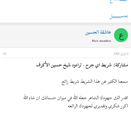
تحميييييييل
عاشقة الحسين
ع
New member
6 فبراير 2005
#2
مشاركة: شريط اي جرح - لرادود شيخ حسين الأكرف
سمعنا الكثير عن هذا الشريط شريط رائع
اقدر الك جهودك الشاعر جعله الله في ميزان حسناتك ان شاء الله
اكرر شكري وتقديري لجهودك الرائعه