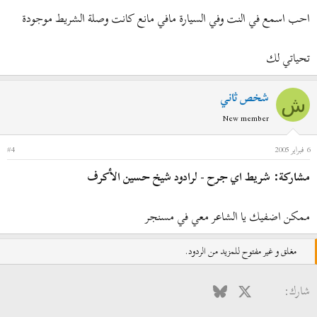
احب اسمع في النت وفي السيارة مافي مانع كانت وصلة الشريط موجودة
تحياتي لك
شخص ثاني
ش
New member
6 فبراير 2005
#4
مشاركة: شريط اي جرح - لرادود شيخ حسين الأكرف
ممكن اضفيك يا الشاعر معي في مسنجر
مغلق و غير مفتوح للمزيد من الردود.
فيسبوك
X
Bluesky
LinkedIn
Reddit
Pinterest
Tumblr
WhatsApp
البريد الإلكتروني
شارك: