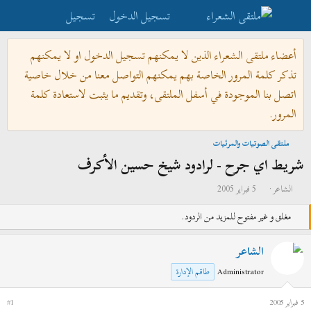
تسجيل الدخول
تسجيل
أعضاء ملتقى الشعراء الذين لا يمكنهم تسجيل الدخول او لا يمكنهم
تذكر كلمة المرور الخاصة بهم يمكنهم التواصل معنا من خلال خاصية
اتصل بنا الموجودة في أسفل الملتقى، وتقديم ما يثبت لاستعادة كلمة
المرور.
ملتقى الصوتيات والمرئيات
شريط اي جرح - لرادود شيخ حسين الأكرف
ب
ت
الشاعر
5 فبراير 2005
ا
ا
مغلق و غير مفتوح للمزيد من الردود.
د
ر
ئ
ي
الشاعر
ا
خ
ل
ا
Administrator
طاقم الإدارة
م
ل
و
ب
5 فبراير 2005
#1