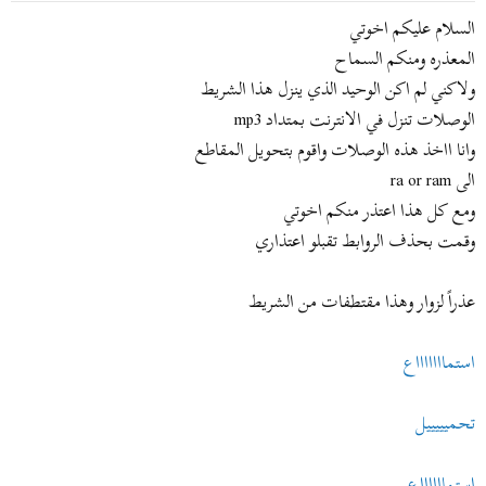
ض
د
السلام عليكم اخوتي
و
ء
المعذره ومنكم السماح
ع
ولاكني لم اكن الوحيد الذي ينزل هذا الشريط
الوصلات تنزل في الانترنت بمتداد mp3
وانا ااخذ هذه الوصلات واقوم بتحويل المقاطع
الى ra or ram
ومع كل هذا اعتذر منكم اخوتي
وقمت بحذف الروابط تقبلو اعتذاري
عذراً لزوار وهذا مقتطفات من الشريط
استماااااااع
تحميييييل
استمااااااع