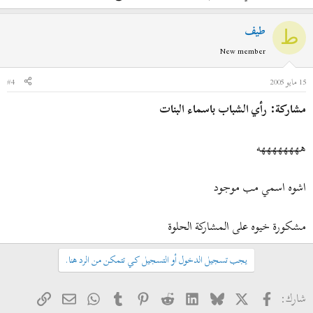
طيف
ط
New member
15 مايو 2005
#4
مشاركة: رأي الشباب باسماء البنات
ههههههههه
اشوه اسمي مب موجود
مشكورة خيوه على المشاركة الحلوة
يجب تسجيل الدخول أو التسجيل كي تتمكن من الرد هنا.
فيسبوك
X
Bluesky
LinkedIn
Reddit
Pinterest
Tumblr
WhatsApp
الرابط
البريد الإلكتروني
شارك: