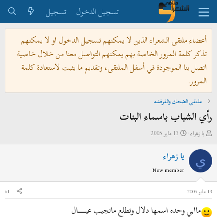
تسجيل الدخول
تسجيل
أعضاء ملتقى الشعراء الذين لا يمكنهم تسجيل الدخول او لا يمكنهم
تذكر كلمة المرور الخاصة بهم يمكنهم التواصل معنا من خلال خاصية
اتصل بنا الموجودة في أسفل الملتقى، وتقديم ما يثبت لاستعادة كلمة
المرور.
ملتقى الضحك والفرفشه
رأي الشباب باسماء البنات
ب
ت
يا زهراء
13 مايو 2005
ا
ا
يا زهراء
د
ر
ي
ئ
ي
New member
ا
خ
ل
ا
13 مايو 2005
#1
م
ل
ماابي وحده اسمها دلال وتطلع ماتجيب عيــــــــــــــــال
و
ب