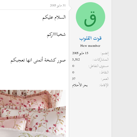
31 مايو 2005
د
ر
ق
ئ
ي
السلام عليكم
ا
خ
ل
ا
شخبااااركم
م
ل
قوت القلوب
و
ب
New member
ض
د
إنضم
15 مايو 2005
و
ء
صور كشخة أتمنى انها تعجبكم
المشاركات
3,512
ع
مستوى التفاعل
0
النقاط
0
العمر
37
الإقامة
بحر الأحلام