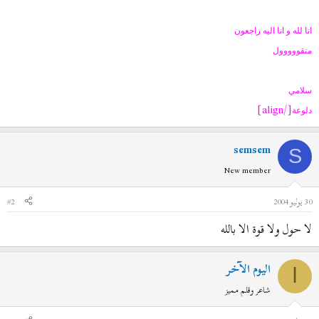
انا لله و انا اليه راجعون
منقووووول
سلامي
[/align]
دلوعة
semsem
S
New member
30 يوليو 2004
#2
لا حول ولا قوة الا بالله
اليوم الآخر
ا
شاعر وقلم مميز