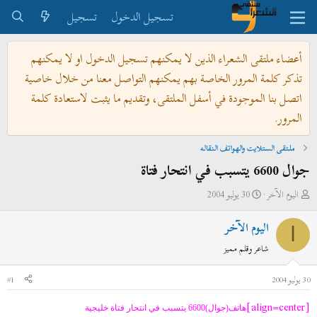
تسجيل الدخول
تسجيل
أعضاء ملتقى الشعراء الذين لا يمكنهم تسجيل الدخول او لا يمكنهم
تذكر كلمة المرور الخاصة بهم يمكنهم التواصل معنا من خلال خاصية
اتصل بنا الموجودة في أسفل الملتقى، وتقديم ما يثبت لاستعادة كلمة
المرور.
ملتقى الستلايت والهواتف النقاله
جوال 6600 يتسبب في انتحار فتاة
ب
ت
اليوم الآخر
30 يوليو 2004
ا
ا
اليوم الآخر
د
ر
ا
ئ
ي
شاعر وقلم مميز
ا
خ
ل
ا
30 يوليو 2004
#1
م
ل
[align=center]
و
ب
هاتف(جوال)6600 يتسبب في انتحار فتاة خليجية