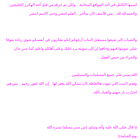
اسمها الكامل في أحد المواقع المجانية .. ولكن تم خرقه من قبل أحد الهكرز الخليجين
والحمدلله لله .. بس للأسف كان متأخر .. الفلم انتشر وحتى الاسم انتشر ..
والشباب إلى ضيعوا مستقبل البنات أرجوكم إنكم تفكرون في أنفسكم شوي زيادة شوفا
شلي سويتوا فيهم وخافوا إن إلى سويته يرد عليك وعلى أهلكم واعلم كما تدين تدان
والجزاء من جنس العمل ..
الله يستر على جميع المسلمات والمسلمين ..
وهذي البنت اللي سوت هالغلطة كان ممكن الله يغفر لها .. إن الله غفور رحيم .. بس هي
اختارت نار جهنم والعياذ بالله..
(( قال صلى الله عليه وآله وسلم: (من ستر مسلما ستره الله
يوم القيامة))