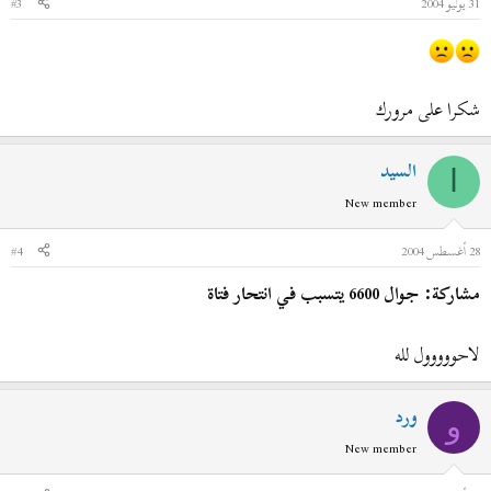
31 يوليو 2004
#3
شكرا على مرورك
السيد
ا
New member
28 أغسطس 2004
#4
مشاركة: جوال 6600 يتسبب في انتحار فتاة
لاحووووول لله
ورد
و
New member