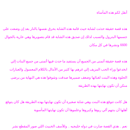
ض
د
و
ء
أنقل لكم هذه المأساة
ع
هذه قصة حقيقة حدثت لشابة حيث قامة هذه الشابة بحرق نفسها بالنار بعد إن وضعت على
جسمها البترول والسبب لذلك إن صديق هذه الشابة قد قام بتصويرها وهي عارية بالجوال
6600 ونشرها في كل مكان
هذه قصة حقيقة أتمنى من الجميع أن يستفيد ما حدث فيها أتمنى من جميع البنات إلي
انخدعوا وراء الحب المزيف إلي غرهم بها كثير من الأنذال بالكلام المعسول والعبارات
الحلوة وهذه البنت لغبائها وضعف ضميرها صدقت وشوفوا هذه هي النهاية من يرضى
منكن أن تكون نهايتها بهذه الطريقة
هل كانت تتوقع هذه البنت وهي شابة صغيرة أن تكون نهايتها بهذه الطريقة هل كان يتوقع
أهلها أن بنتهم ألي ربوها وكبروها وعلموها أن تكون نهايتها المأسوية
نعم .. هذي القصة صارت في دوله خليجيه .. وللأسف الخبيث اللي صور المقطع نشر