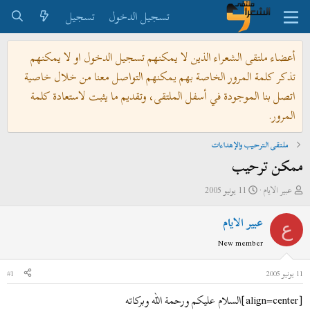
تسجيل الدخول
تسجيل
أعضاء ملتقى الشعراء الذين لا يمكنهم تسجيل الدخول او لا يمكنهم
تذكر كلمة المرور الخاصة بهم يمكنهم التواصل معنا من خلال خاصية
اتصل بنا الموجودة في أسفل الملتقى، وتقديم ما يثبت لاستعادة كلمة
المرور.
ملتقى الترحيب والإهداءات
ممكن ترحيب
ب
ت
عبير الايام
11 يونيو 2005
ا
ا
عبير الايام
د
ر
ع
ئ
ي
New member
ا
خ
ل
ا
11 يونيو 2005
#1
م
ل
[align=center]
السلام عليكم ورحمة الله وبركاته
و
ب