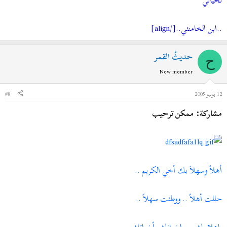
..ابن الخامنئي..[/align]
حديثُ القمر
ح
New member
12 يونيو 2005
#8
مشاركة: ممكن ترحيب
أهلاً وسهلاَ بك أخي الكريم ..
حللت أهلاً .. ووطئت سهلاً ..
ياهلا بك بين اخوانك وأخواتك ..