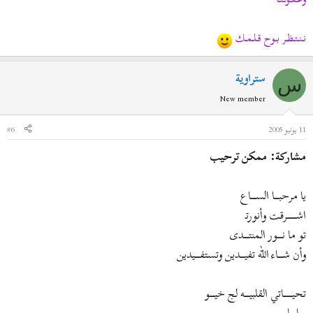
نــنــتــظــر بــوح قــلــمــك
ستراوية
س
New member
11 يونيو 2005
#6
مشاركة: ممكن ترحيب
يا مرحبــــــا الســـــــاع
اشـــــــــــــرقت وأنورتـ
تو ما نـــــــور المنتـــــــدى
وأن شـــــــاء الله تفيــــــدين وتستفـــــــيدين
تحيــــــــــــاتي القلبيـــــــه لج خيـــــــو
سلملم