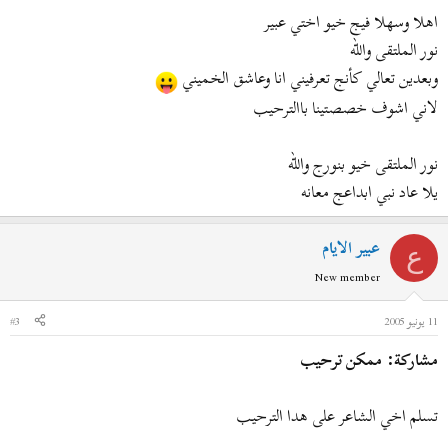
اهلا وسهلا فيج خيو اختي عبير
نور الملتقى والله
وبعدين تعالي كأنج تعرفيني انا وعاشق الخميني
لاني اشوف خصصتينا باالترحيب
نور الملتقى خيو بنورج والله
يلا عاد نبي ابداعج معانه
عبير الايام
ع
New member
11 يونيو 2005
#3
مشاركة: ممكن ترحيب
تسلم اخي الشاعر على هدا الترحيب