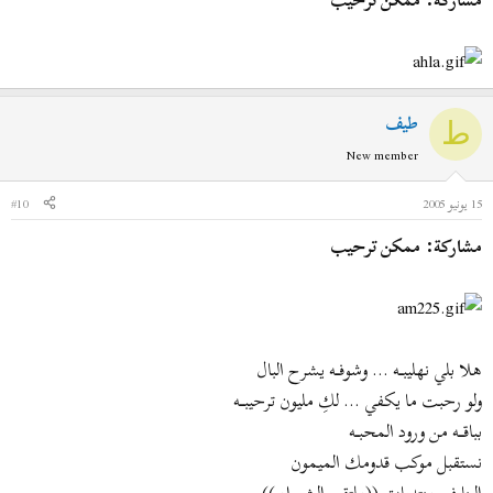
طيف
ط
New member
15 يونيو 2005
#10
مشاركة: ممكن ترحيب
هلا بلي نهليبـــه ... وشوفـــه يشرح البال
ولو رحبت ما يكفي ... لكِ مليون ترحيبــــه
بباقــــه من ورود المحبـــه
نستقبل موكب قدومك الميمون
الينا في منتديات ((ملتقى الشعراء ))...