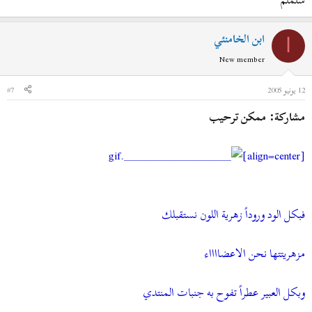
ابن الخامنئي
ا
New member
12 يونيو 2005
#7
مشاركة: ممكن ترحيب
[align=center]
فبكل الود وروداً زهرية اللون نستقبلك
مزهريتتها نحن الاعضااااء
وبكل العبير عطراً تفوح به جنبات المنتدي