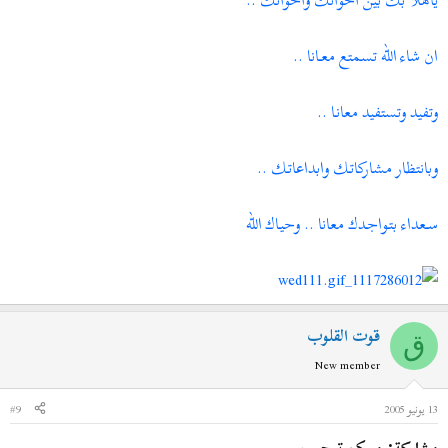
ان شاء الله تسمتع معــانا ..
وتفيد وتستفيد معانـا ..
وبانتظار مشاركاتـك وابداعاتـك ..
ســعداء بتـواجـدك معانا .. وحيـاك الله
قوت القلوب
ق
New member
13 يونيو 2005
#9
مشاركة: ممكن ترحيب