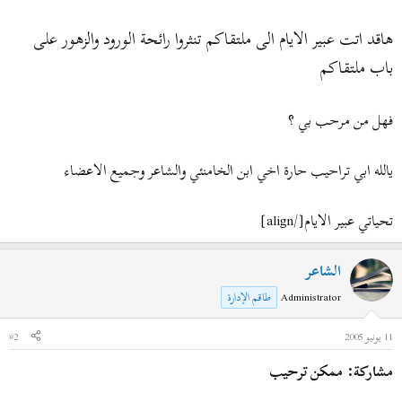
ض
د
و
ء
هاقد اتت عبير الايام الى ملتقاكم تنثروا رائحة الورود والزهور على
ع
باب ملتقاكم
فهل من مرحب بي ؟
يالله ابي تراحيب حارة اخي ابن الخامنئي والشاعر وجميع الاعضاء
تحياتي عبير الايام[/align]
الشاعر
Administrator
طاقم الإدارة
11 يونيو 2005
#2
مشاركة: ممكن ترحيب