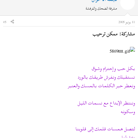
مشرفة الضحك والفرفشة
11 يونيو 2005
#5
مشاركة: ممكن ترحيب
بــكــل حــب وإحــتــرام وشــوق
نــســتــقــبــلك ونــفــرش طــريــقــك بــالــورد
ونــعــطــر حــبــر الــكــلــمــات بــالــمــســك والــعــنــبــر
ونــنــتــظــر الإبــداع مــع نــســمــات الــلــيــل
وســكــونــه
لــتــصــل هــمــســات قــلــمــك إلــى قــلــوبــنــا
وعــقــولــنــا