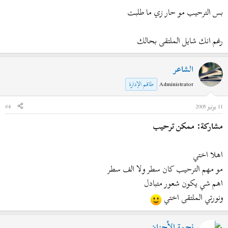
بس الترحيب مو حار زي ما طلبت
رغم انك شايل الملتقى بحالك
الشاعر
Administrator
طاقم الإدارة
11 يونيو 2005
#4
مشاركة: ممكن ترحيب
اهلا اختي
مو مهم الترحيب كان سطر ولا الف سطر
اهم شي يكون شعور متبادل
ونورتي الملتقى اختي
نجمة الأحزان