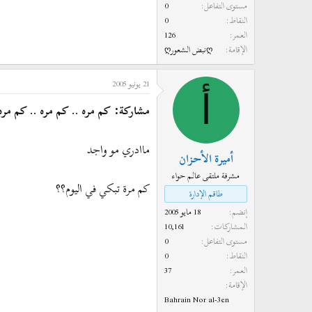
مستوى التفاعل
0
النقاط
0
العمر
126
الإقامة
ღنبض الشعورღ
21 يونيو 2005
أ
مشاركة: كم مره .. كم مره .. كم مره .
ماادري مو واجد
أميرة الأحزان
مشرفة ملتقى عالم حواء
كم مرة تبكي في اليوم؟؟
طاقم الإدارة
إنضم
18 مايو 2005
المشاركات
10,161
مستوى التفاعل
0
النقاط
0
العمر
37
الإقامة
Bahrain Nor al-3en