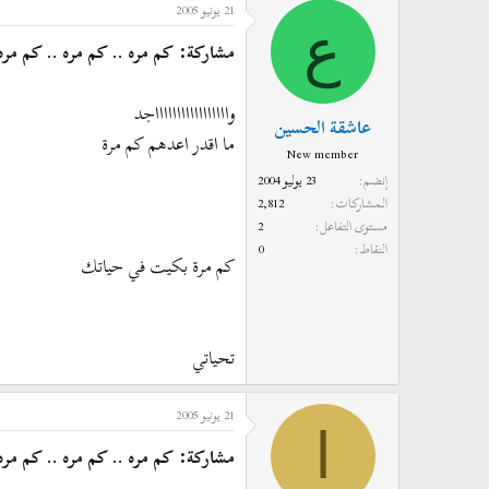
21 يونيو 2005
ع
مشاركة: كم مره .. كم مره .. كم مره .
واااااااااااااااااجد
عاشقة الحسين
ما اقدر اعدهم كم مرة
New member
إنضم
23 يوليو 2004
المشاركات
2,812
مستوى التفاعل
2
النقاط
0
كم مرة بكيت في حياتك
تحياتي
21 يونيو 2005
ا
مشاركة: كم مره .. كم مره .. كم مره .