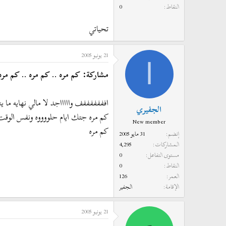
النقاط
0
تحياتي
21 يونيو 2005
ا
مشاركة: كم مره .. كم مره .. كم مره .
افففففففف واااااجد لا مالي نهايه ما ي
الجفيري
كم مره جتك ايام حلووووه ونفس الوقت
New member
كم مره
إنضم
31 مايو 2005
المشاركات
4,295
مستوى التفاعل
0
النقاط
0
العمر
126
الإقامة
الجفير
21 يونيو 2005