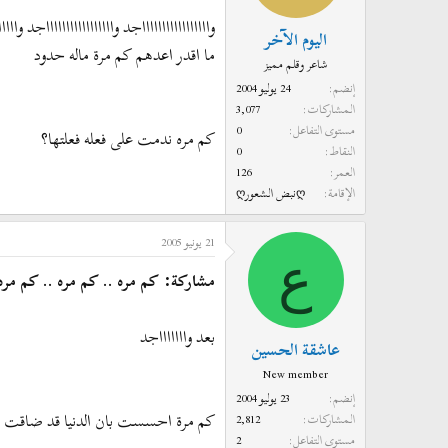
واااااااااااااااااجد واااااااااااااااااجد واااا
اليوم الآخر
ما اقدر اعدهم كم مرة ماله حدود
شاعر وقلم مميز
إنضم
24 يوليو 2004
المشاركات
3,077
مستوى التفاعل
0
كم مره ندمت على فعله فعلتها؟
النقاط
0
العمر
126
الإقامة
ღنبض الشعورღ
21 يونيو 2005
ع
مشاركة: كم مره .. كم مره .. كم مره .
بعد واااااااجد
عاشقة الحسين
New member
إنضم
23 يوليو 2004
كم مرة احسست بان الدنيا قد ضاقت 
المشاركات
2,812
مستوى التفاعل
2