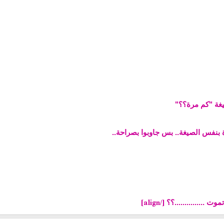
يغة "كم مرة؟؟"
 بنفس الصيغة.. بس جاوبوا بصراحة..
[/align]
 ...............؟؟