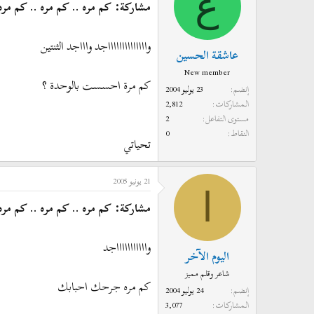
ع
مشاركة: كم مره .. كم مره .. كم مره .
وااااااااااااااجد واااجد الثنتين
عاشقة الحسين
New member
كم مرة احسست بالوحدة ؟
إنضم
23 يوليو 2004
المشاركات
2,812
مستوى التفاعل
2
النقاط
0
تحياتي
21 يونيو 2005
ا
مشاركة: كم مره .. كم مره .. كم مره .
واااااااااااجد
اليوم الآخر
شاعر وقلم مميز
كم مره جرحك احبابك
إنضم
24 يوليو 2004
المشاركات
3,077