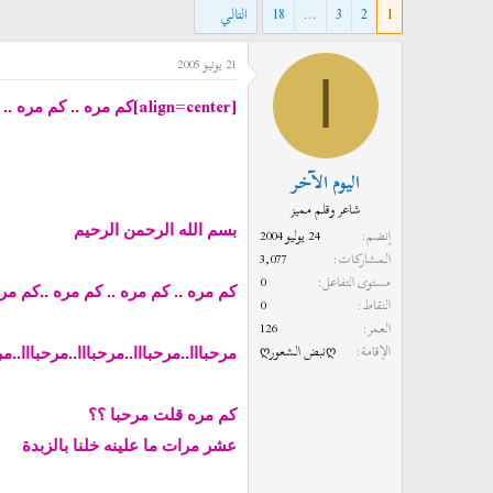
1
2
3
…
18
التالي
د
ر
ئ
ي
21 يونيو 2005
ا
خ
ا
ل
ا
[align=center]
كم مره .. كم مره .. ك
م
ل
و
ب
ض
د
اليوم الآخر
و
ء
شاعر وقلم مميز
ع
بسم الله الرحمن الرحيم
إنضم
24 يوليو 2004
المشاركات
3,077
مستوى التفاعل
0
كم مره .. كم مره .. كم مره ..كم مره
النقاط
0
العمر
126
الإقامة
ღنبض الشعورღ
مرحبااا..مرحبااا..مرحبااا..مرحبااا..مرح
كم مره قلت مرحبا ؟؟
عشر مرات ما علينه خلنا بالزبدة