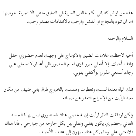
ض
د
و
ء
هذه من اوائل كتاباتي لكم خالص الحرية في التعليق ماهي الا تجربة اخوضها
ع
اما ان تبوء بالنجاح او الفشل وارحب بالانتقادات بصدر رحب.
السلام والرحمة
أخية لاحظت علامات الضيق والانزعاج على وجهك لعدم حضوري حفل
زفاف أخيك, إلا أنه لي مبررا قوي لعدم الحضور فلي أعذار,لاتحملي علي
رجاء,أسمعي عذري ,وأكتفي بقولي.
تلك اليلة بعدما لبست وتعطرت وهممت بالخروج طرق بابي ضيف من مكان
بعيد فرأيت من الإحراج التعذر عن ضيافته.
ولكن لودققت النظر لرأيت إن شخصي هناك فحضوري ليس بهذا الجسد
الفاني ,حضوري يكون بقلبي وعقلي,بل بكل جارحة من جوارحي , فأنا هناك
فلاتعتبي علي رجاء ,كل عتاب يهون إلى عتاب الأحباب.