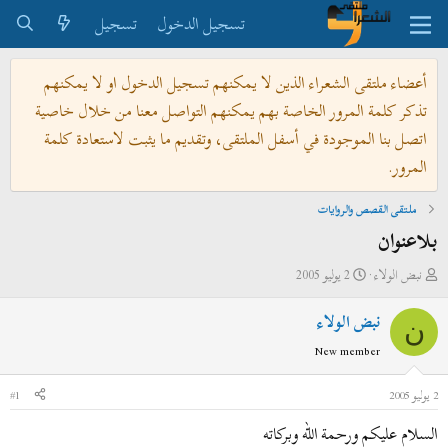
تسجيل الدخول
تسجيل
أعضاء ملتقى الشعراء الذين لا يمكنهم تسجيل الدخول او لا يمكنهم
تذكر كلمة المرور الخاصة بهم يمكنهم التواصل معنا من خلال خاصية
اتصل بنا الموجودة في أسفل الملتقى، وتقديم ما يثبت لاستعادة كلمة
المرور.
ملتقى القصص والروايات
بلاعنوان
ب
ت
نبض الولاء
2 يوليو 2005
ا
ا
نبض الولاء
د
ر
ن
ئ
ي
New member
ا
خ
ل
ا
2 يوليو 2005
#1
م
ل
السلام عليكم ورحمة الله وبركاته
و
ب