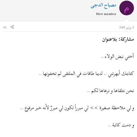
مصباح الدجى
م
New member
3 يوليو 2005
#6
مشاركة: بلاعنوان
أختي نبض الولاء ..
كتابتك أبهرتني .. لدينا طاقات في الملتقى لم تخفونها ..
نحن نتلقاها و نرعاها لكم ..
و لي ملاحظة صغيرة >> لي مبرراً تكون لي مبررٌ لأنه خبر مرفوع ..
و دمت كاتبة ..