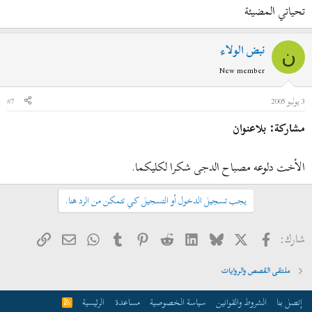
تحياتي المضيئة
نبض الولاء
ن
New member
3 يوليو 2005
#7
مشاركة: بلاعنوان
الأخت دلوعه مصباح الدجى شكرا لكليكما.
يجب تسجيل الدخول أو التسجيل كي تتمكن من الرد هنا.
فيسبوك
X
Bluesky
LinkedIn
Reddit
Pinterest
Tumblr
WhatsApp
الرابط
البريد الإلكتروني
شارك:
ملتقى القصص والروايات
إتصل بنا
الشروط والقوانين
سياسة الخصوصية
مساعدة
الرئيسية
R
S