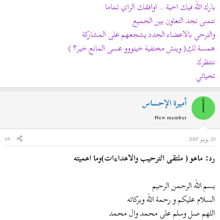
بارك الله فيك اخية .. اوافقك الراي تماما
نتمنى نجد التعاون بين الجميع
والترحي بالاعضاء الجدد يشجعهم على المشاركة
همسة لكِ( وينش مختفية خيتووو عسى المانع خير؟ )
ننتظرك
تحياتي
أميرة الإحساس
أ
New member
20 يونيو 2007
#5
رد: ماهو ( ملتقى الترحيب والاهداءات)وما اهميته
بسم الله الرحمن الرحيم
السلام عليكم و رحمة الله وبركاته
اللهم صل وسلم على محمد وال محمد