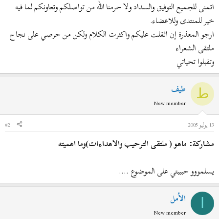
اتمنى للجميع التوفيق والسداد ولا حرمنا الله من تواصلكم وتعاونكم لما فيه
خير للمنتدى وللاعضاء.
ارجو المعذرة إن اثقلت عليكم واكثرت الكلام ولكن من حرصي على نجاح
ملتقى الشعراء
وتقبلوا تحياتي
طيف
ط
New member
13 يوليو 2005
#2
مشاركة: ماهو ( ملتقى الترحيب والاهداءات)وما اهميته
يسلمووو حبيبتي على الموضوع ....
الأمل
ا
New member