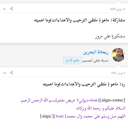
13 يوليو 2005
#3
مشاركة: ماهو ( ملتقى الترحيب والاهداءات)وما اهميته
مشكورة على مرور
ريحانة البحرين
مشرفة ملتقى التصميم
طاقم الإدارة
5 فبراير 2007
#4
رد: ماهو ( ملتقى الترحيب والاهداءات)وما اهميته
[align=center]
[font=ديواني5 عريض مقلم]بسم الله الرحمن الرحيم
السلام عليكم و رحمة الله وبركاته
[/align]
اللهم صل وسلم على محمد وال محمد[/font]