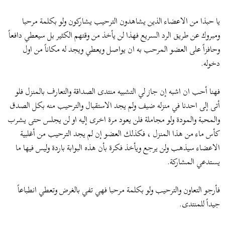
يا حبذا من الاعضاء الذين يشاهدون الترحيب يشاركون ولو بكلمة مرحبا
ومبروك عن طريق الرد السريع فهذا لن يأخذ من وقتهم الكثير بل سيعطي دافعاً
وحافزاً على العضو المرحب به ان يواصل ويعطي ويجد له مكاناً من اول
دخوله.
فهنا أحب ان اشبه إن جاز لي التشبيه منتدى الصداقة والتعارف بالمنزل فلو
أتى إلى احدنا في منزله ضيف ولم يجد الاستقبال والترحيب منه بكل الصدق
والمحبة والمودة ولو مجاملة فلن يعود مرة اخرى إليه او لن يجلس حتى يشرب
كأس ماء من هذا المنزل ، فكذلك العضو إن لم يجد الترحيب من أغلبية
الاعضاء سيذهب ولن يرجع ويأخذ فكرة بأن هذه البوابة باردة وليس فيها ما
يستدعي المشاركة.
فأرجو التعاون والترحيب ولو بكلمة مرحبا فهي تفي بالغرض وتعطي انطباعاً
جيداً للمنتدى.