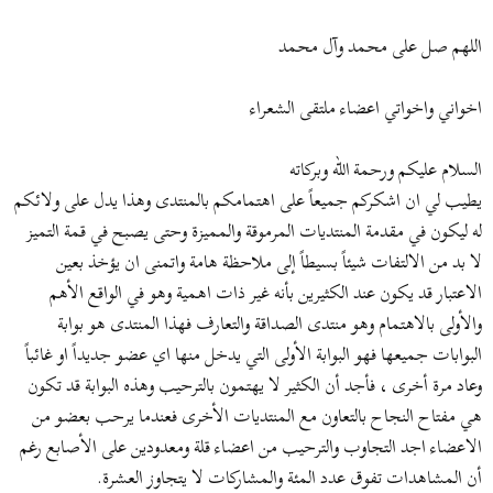
ض
د
و
ء
اللهم صل على محمد وآل محمد
ع
اخواني واخواتي اعضاء ملتقى الشعراء
السلام عليكم ورحمة الله وبركاته
يطيب لي ان اشكركم جميعاً على اهتمامكم بالمنتدى وهذا يدل على ولائكم
له ليكون في مقدمة المنتديات المرموقة والمميزة وحتى يصبح في قمة التميز
لا بد من الالتفات شيئاً بسيطاً إلى ملاحظة هامة واتمنى ان يؤخذ بعين
الاعتبار قد يكون عند الكثيرين بأنه غير ذات اهمية وهو في الواقع الأهم
والأولى بالاهتمام وهو منتدى الصداقة والتعارف فهذا المنتدى هو بوابة
البوابات جميعها فهو البوابة الأولى التي يدخل منها اي عضو جديداً او غائباً
وعاد مرة أخرى ، فأجد أن الكثير لا يهتمون بالترحيب وهذه البوابة قد تكون
هي مفتاح النجاح بالتعاون مع المنتديات الأخرى فعندما يرحب بعضو من
الاعضاء اجد التجاوب والترحيب من اعضاء قلة ومعدودين على الأصابع رغم
أن المشاهدات تفوق عدد المئة والمشاركات لا يتجاوز العشرة.