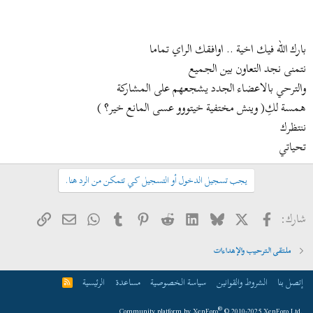
بارك الله فيك اخية .. اوافقك الراي تماما
نتمنى نجد التعاون بين الجميع
والترحي بالاعضاء الجدد يشجعهم على المشاركة
همسة لكِ( وينش مختفية خيتووو عسى المانع خير؟ )
ننتظرك
تحياتي
يجب تسجيل الدخول أو التسجيل كي تتمكن من الرد هنا.
فيسبوك
X
Bluesky
LinkedIn
Reddit
Pinterest
Tumblr
WhatsApp
الرابط
البريد الإلكتروني
شارك:
ملتقى الترحيب والإهداءات
إتصل بنا
الشروط والقوانين
سياسة الخصوصية
مساعدة
الرئيسية
R
S
S
®
Community platform by XenForo
© 2010-2025 XenForo Ltd.