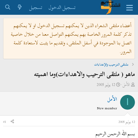
تسجيل الدخول
تسجيل
أعضاء ملتقى الشعراء الذين لا يمكنهم تسجيل الدخول او لا يمكنهم
تذكر كلمة المرور الخاصة بهم يمكنهم التواصل معنا من خلال خاصية
اتصل بنا الموجودة في أسفل الملتقى، وتقديم ما يثبت لاستعادة كلمة
المرور.
ملتقى الترحيب والإهداءات
ماهو ( ملتقى الترحيب والاهداءات)وما اهميته
ب
ت
الأمل
12 يوليو 2005
ا
ا
الأمل
د
ر
ا
ئ
ي
New member
ا
خ
ل
ا
12 يوليو 2005
#1
م
ل
بسم الله الرحمن الرحيم
و
ب