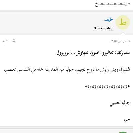
طريييييييييييييييييييييييخ
طيف
ط
New member
14 سبتمبر 2004
#17
مشاركة: تعالوووا خلوونا نتهاوش....لووووول
الشوق ويش رايش ما نروح نجيب جوليا من المدرسة خله في الشمس تعصب
ههههههههههههههههههه
جوليا عصبي
حره