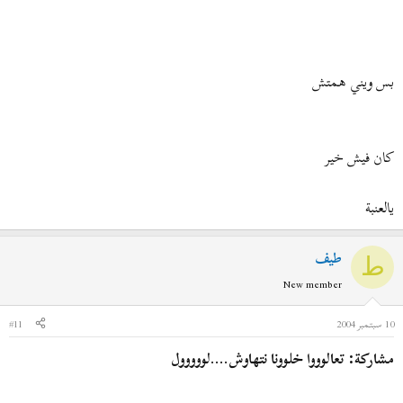
بس ويني همتش
كان فيش خير
يالعنبة
طيف
ط
New member
10 سبتمبر 2004
#11
مشاركة: تعالوووا خلوونا نتهاوش....لووووول