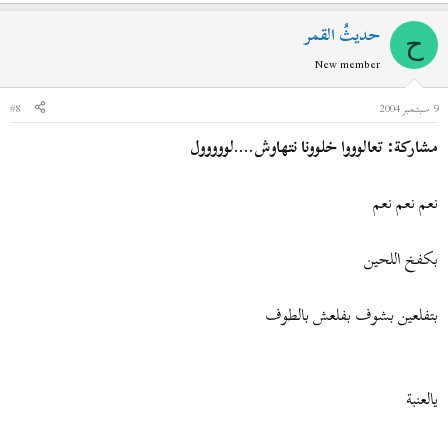
حديثُ القمر
ح
New member
9 سبتمبر 2004
#8
مشاركة: تعالوووا خلوونا نتهاوش....لووووول
نعم نعم نعم
بكفخ اللحين
بتفلعين بشوف بفلعش بالطوف
يالعنبة