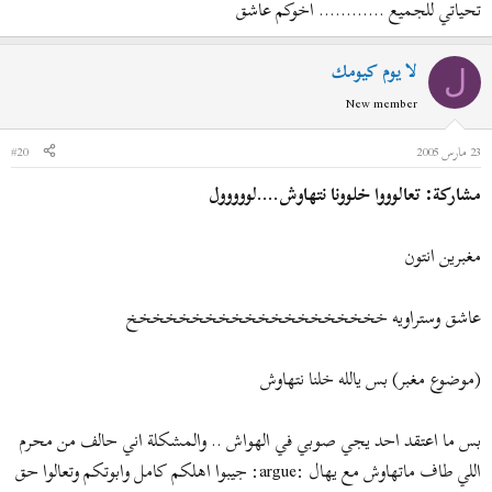
تحياتي للجميع ............ اخوكم عاشق
لا يوم كيومك
ل
New member
23 مارس 2005
#20
مشاركة: تعالوووا خلوونا نتهاوش....لووووول
مغبرين انتون
عاشق وستراويه خخخخخخخخخخخخخخخخخخخخ
(موضوع مغبر) بس يالله خلنا نتهاوش
بس ما اعتقد احد يجي صوبي في الهواش .. والمشكلة اني حالف من محرم
اللي طاف ماتهاوش مع يهال :argue: جيبوا اهلكم كامل وابوتكم وتعالوا حق