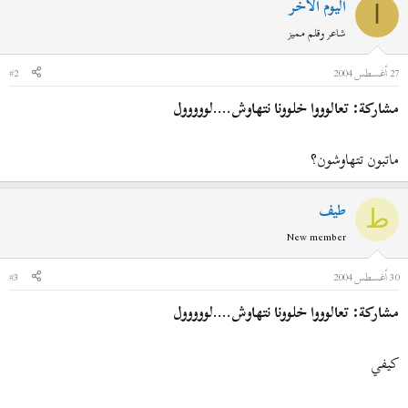
اليوم الآخر
ا
شاعر وقلم مميز
27 أغسطس 2004
#2
مشاركة: تعالوووا خلوونا نتهاوش....لووووول
ماتبون تتهاوشون؟
طيف
ط
New member
30 أغسطس 2004
#3
مشاركة: تعالوووا خلوونا نتهاوش....لووووول
كيفي