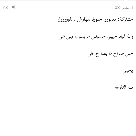
9 سبتمبر 2004
#10
مشاركة: تعالوووا خلوونا نتهاوش....لووووول
والله البابا حبيبي حسونتي ما يسوي فيني شي
حتى صراخ ما يصارخ علي
يحبني
بنته الدلوعة