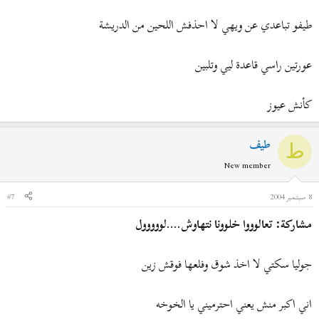
طيفو تباعدي عن ويهي لا احذفش اللحين من الدريشة
عورتين راسي قاعدة ليي وتلبين
كأنش عيوز
طيف
ط
New member
8 سبتمبر 2004
#7
مشاركة: تعالوووا خلوونا نتهاوش....لووووول
جوليا سكتي لا اخذ شوق وفلعها فوقش زين
اني اكبر منش يعني احترميني يا الخوخه