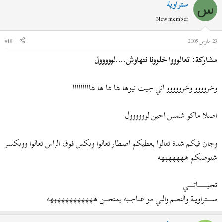
ستراوية
س
New member
23 مارس 2005
#18
مشاركة: تعالوووا خلوونا نتهاوش....لووووول
وخروووو وخرووووو اني جيت نيوها ها ها ها هااااااااا
اصلا ماكو شمس احين لوووووول
وجان فيكم شدة تعالوا بعطيكم اصطار تعالوا وبكس فوق الراس تعالوا ووبكسر
شنوصكم هههههههه
تحيـــــــــــــــــــاتـــــــــــي
ســـــــــــتراويــــة والنعـــــم والــــي مو عـــــاجـــبه يمتحــــــن ههههههههههههه