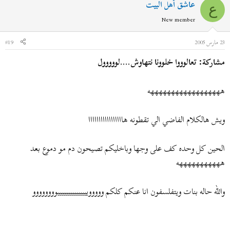
عاشق أهل البيت
ع
New member
23 مارس 2005
#19
مشاركة: تعالوووا خلوونا نتهاوش....لووووول
ههههههههههههههههههه
ويش هالكلام الفاضي الي تقطونه هااااااااااااااااا
الحين كل وحده كف على وجها وباخليكم تصيحون دم مو دموع بعد
هههههههههههه
والله حاله بنات ويتفلسفون انا عنكم كلكم ووووويييييييييييييييوووووووو