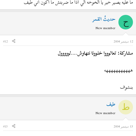
ما عليه يصير خير يا الخوخه الي اذا ما ضربتش ما اكون اني طيف
حديثُ القمر
ح
New member
12 سبتمبر 2004
#12
مشاركة: تعالوووا خلوونا نتهاوش....لووووول
هههههههههههه
بنشوف
طيف
ط
New member
13 سبتمبر 2004
#13