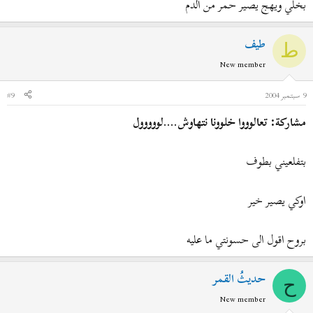
بخلي ويهج يصير حمر من الدم
طيف
ط
New member
9 سبتمبر 2004
#9
مشاركة: تعالوووا خلوونا نتهاوش....لووووول
بتفلعيني بطوف
اوكي يصير خير
بروح اقول الى حسونتي ما عليه
حديثُ القمر
ح
New member