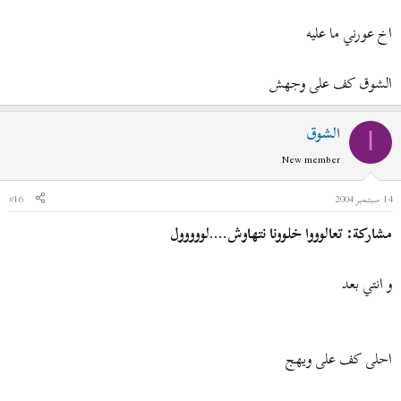
اخ عورني ما عليه
الشوق كف على وجهش
الشوق
ا
New member
14 سبتمبر 2004
#16
مشاركة: تعالوووا خلوونا نتهاوش....لووووول
و انتي بعد
احلى كف على ويهج