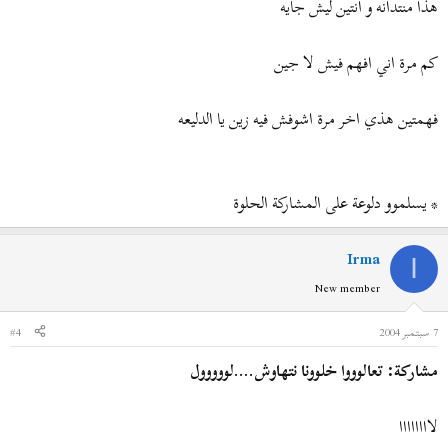
هذا منتدانه و انتين ليش جايه
كم مرة اني افهم فيش لا جين
فهمتين هذي اخر مرة اشوفش فيه زين يا الدليعه
* يسلموو دلوعة على المشاركة الحلوة
Irma
I
New member
7 سبتمبر 2004
#4
مشاركة: تعالوووا خلوونا نتهاوش....لووووول
لاااااااا