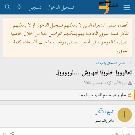
تسجيل الدخول
تسجيل
أعضاء ملتقى الشعراء الذين لا يمكنهم تسجيل الدخول او لا يمكنهم
تذكر كلمة المرور الخاصة بهم يمكنهم التواصل معنا من خلال خاصية
اتصل بنا الموجودة في أسفل الملتقى، وتقديم ما يثبت لاستعادة كلمة
المرور.
ملتقى الضحك والفرفشه
تعالوووا خلوونا نتهاوش....لووووول
ب
ت
اليوم الآخر
4 أغسطس 2004
ا
ا
مغلق و غير مفتوح للمزيد من الردود.
د
ر
ئ
ي
ا
خ
اليوم الآخر
ا
ل
ا
شاعر وقلم مميز
م
ل
و
ب
4 أغسطس 2004
#1