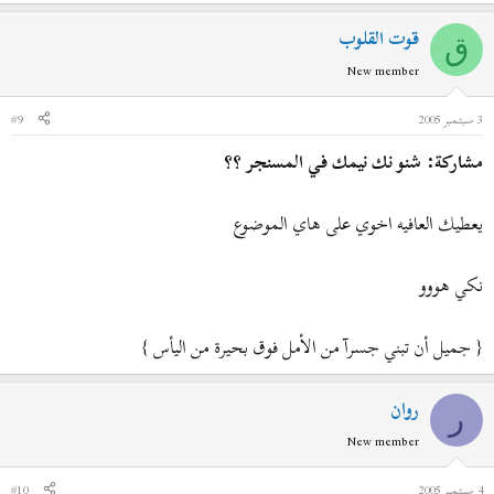
قوت القلوب
ق
New member
3 سبتمبر 2005
#9
مشاركة: شنو نك نيمك في المسنجر ؟؟
يعطيك العافيه اخوي على هاي الموضوع
نكي هووو
{ جميل أن تبني جسرآ من الأمل فوق بحيرة من اليأس }
روان
ر
New member
4 سبتمبر 2005
#10