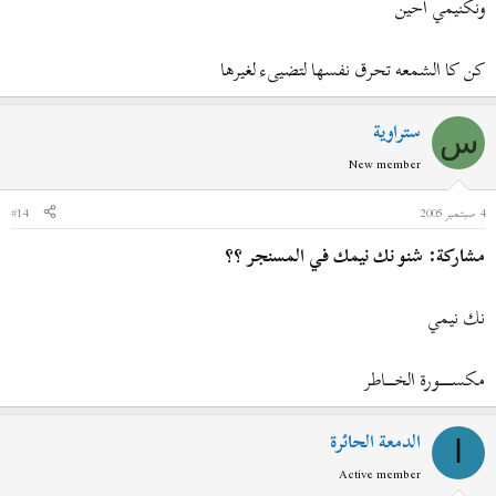
ونكنيمي احين
كن كا الشمعه تحرق نفسها لتضيىء لغيرها
ستراوية
س
New member
4 سبتمبر 2005
#14
مشاركة: شنو نك نيمك في المسنجر ؟؟
نك نيمي
مكســـــــــــورة الخــــــــاطر
الدمعة الحائرة
ا
Active member