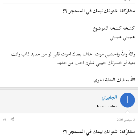
مشاركة: شنو نك نيمك في المسنجر ؟؟
كشخه كشخه الموضوع
عجبني عجبني
والله والله واحشني موت اخاف بعدك اموت قلبي لو من حديد ذاب وانت
بعيد لو خسرتك حبيبي شلون احب من جديد
الله يعطيك العافية اخوي
الجفيري
ا
New member
3 سبتمبر 2005
#5
مشاركة: شنو نك نيمك في المسنجر ؟؟