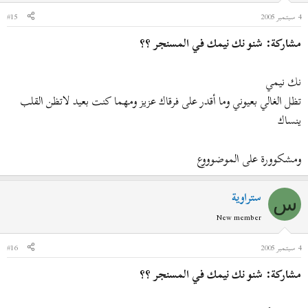
4 سبتمبر 2005
#15
مشاركة: شنو نك نيمك في المسنجر ؟؟
نك نيمي
تظل الغالي بعيوني وما أقدر على فرقاك عزيز ومهما كنت بعيد لاتظن القلب
ينساك
ومشكوورة على الموضوووع
ستراوية
س
New member
4 سبتمبر 2005
#16
مشاركة: شنو نك نيمك في المسنجر ؟؟