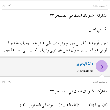
3 سبتمبر 2005
#7
مشاركة: شنو نك نيمك في المسنجر ؟؟
نكنيمي احين
تعبت أواجه غلطتك لي بجراح وش ذنب قلبي عاش عمره يحبك هذا جزاء
الوافي عن القلب ينزاح وأن الوفى غير دربي ودربك طعنت قلبي بحد هالسيف
دانة البحرين
د
New member
3 سبتمبر 2005
#8
مشاركة: شنو نك نيمك في المسنجر ؟؟
(li)قريبــــــــا (li)....... :[فلم الرعب:[ : العوده الى المدارس ..(H)