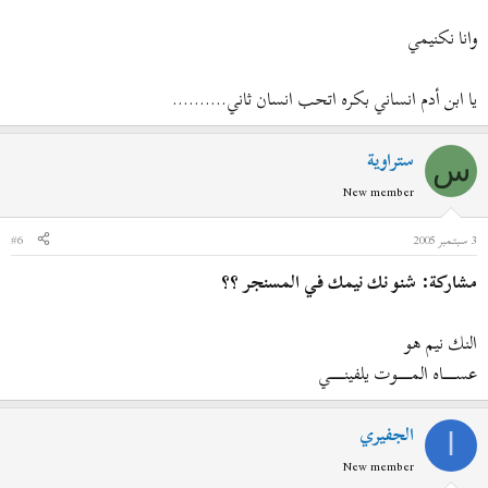
وانا نكنيمي
يا ابن أدم انساني بكره اتحب انسان ثاني..........
ستراوية
س
New member
3 سبتمبر 2005
#6
مشاركة: شنو نك نيمك في المسنجر ؟؟
النك نيم هو
عســـــــــــاه المــــــــــــوت يلفينـــــــــــــي
الجفيري
ا
New member