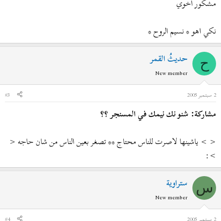
مشكور اخوي
نكي اهو * نسيم الروح *
حديثُ القمر
ح
New member
2 سبتمبر 2005
#3
مشاركة: شنو نك نيمك في المسنجر ؟؟
< > ياشينها لاصرت للناس محتاج ** تصغر بعين الناس من شان حاجه <
>:
ستراوية
س
New member
2 سبتمبر 2005
#4