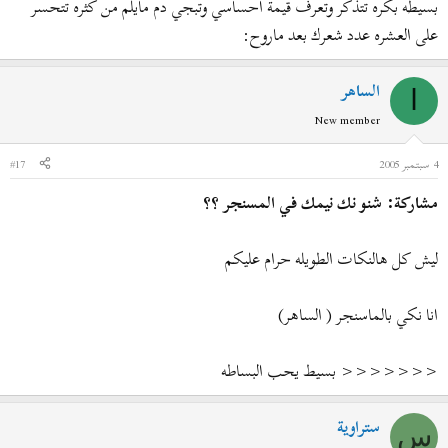
بسيطه بكره تتذكر وتعرف قيمة احساسي وتبجي دم مايلم من كثره تتحسر
على العشره عدد شعرك بعد ماروح:
الساهر
ا
New member
4 سبتمبر 2005
#17
مشاركة: شنو نك نيمك في المسنجر ؟؟
ليش كل هالنكات الطويله حرام عليكم
انا نكي بالماسنجر ( الساهر)
<<<<<<< بسيط يحب البساطه
ستراوية
س