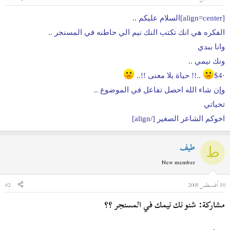
ض
د
و
ء
[align=center]السلام عليكم ..
ع
الفكره هي انك تكتب النك نيم الي حاطنه في المسنجر ..
وانا ببدي
ونك نيمي ..
·$4
..!! حياة بلا معنى !!..
وإن شاء الله احصل تفاعل في الموضوع ..
تحياتي
اخوكم الشاعر الصغير [/align]
طيف
ط
New member
30 أغسطس 2005
#2
مشاركة: شنو نك نيمك في المسنجر ؟؟