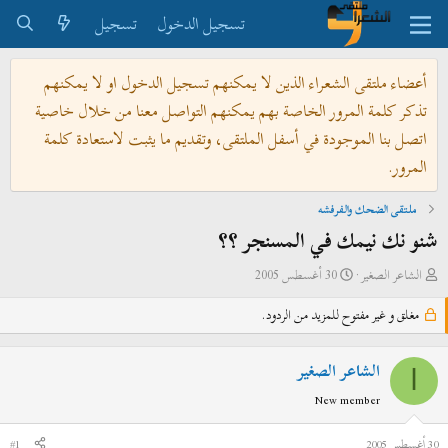
تسجيل الدخول
تسجيل
أعضاء ملتقى الشعراء الذين لا يمكنهم تسجيل الدخول او لا يمكنهم
تذكر كلمة المرور الخاصة بهم يمكنهم التواصل معنا من خلال خاصية
اتصل بنا الموجودة في أسفل الملتقى، وتقديم ما يثبت لاستعادة كلمة
المرور.
ملتقى الضحك والفرفشه
شنو نك نيمك في المسنجر ؟؟
ب
ت
الشاعر الصغير
30 أغسطس 2005
ا
ا
مغلق و غير مفتوح للمزيد من الردود.
د
ر
ئ
ي
ا
خ
الشاعر الصغير
ا
ل
ا
New member
م
ل
و
ب
30 أغسطس 2005
#1