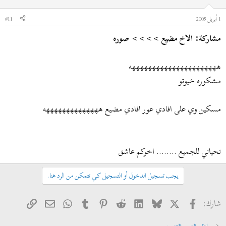
1 أبريل 2005
#11
مشاركة: الاخ مضيع >>>> صوره
ههههههههههههههههههههههه
مشكوره خيوتو
مسكين وي على افادي عور افادي مضيع ههههههههههههههه
تحياتي للجميع ........ اخوكم عاشق
يجب تسجيل الدخول أو التسجيل كي تتمكن من الرد هنا.
فيسبوك
X
Bluesky
LinkedIn
Reddit
Pinterest
Tumblr
WhatsApp
الرابط
البريد الإلكتروني
شارك: