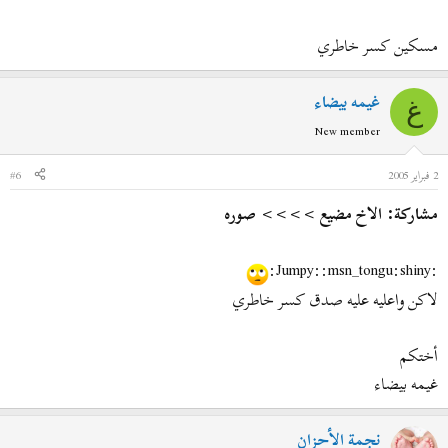
مسكين كسر خاطري
غيمه بيضاء
غ
New member
2 فبراير 2005
#6
مشاركة: الاخ مضيع >>>> صوره
:Jumpy::msn_tongu:shiny:
لاكن واعليه عليه صدق كسر خاطري
أختكم
غيمه بيضاء
نجمة الأحزان