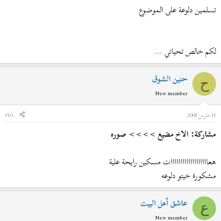
تسلمين دلوعة على الموضوع
لكم خالص تحياتي ...
حنين الشوق
ح
New member
31 مارس 2005
#10
مشاركة: الاخ مضيع >>>> صوره
هعااااااااااااااااااات مسكين رايحة علية
مشكورة خيتو دلوعه
عاشق أهل البيت
ع
New member