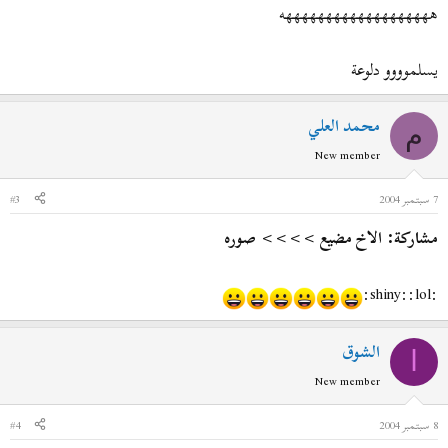
هههههههههههههههههههه
يسلموووو دلوعة
محمد العلي
م
New member
7 سبتمبر 2004
#3
مشاركة: الاخ مضيع >>>> صوره
:shiny::lol:
الشوق
ا
New member
8 سبتمبر 2004
#4