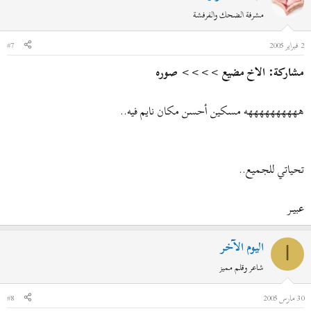
مشرفة الضحك والفرفشة
2 فبراير 2005
#7
مشاركة: الاخ مضيع >>>> صوره
ههههههههههه مسكين أحسن مكان نايم فيه..
تحياتي للجميع..
عبيــر
اليوم الآخر
ا
شاعر وقلم مميز
30 مارس 2005
#8