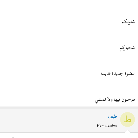
ض
د
و
ء
ع
شلونكم
شخباركم
عضوة جديدة قديمة
بترحبون فيها ولا تمشي
طيف
ط
New member