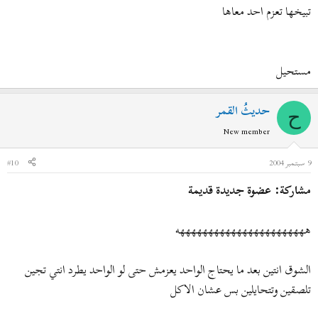
تبيخها تعزم احد معاها
مستحيل
حديثُ القمر
ح
New member
9 سبتمبر 2004
#10
مشاركة: عضوة جديدة قديمة
هههههههههههههههههههههههه
الشوق انتين بعد ما يحتاج الواحد يعزمش حتى لو الواحد يطرد انتي تجين
تلصقين وتتحايلين بس عشان الاكل