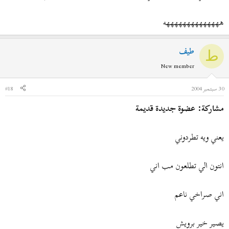
ههههههههههههههه
طيف
ط
New member
30 سبتمبر 2004
#18
مشاركة: عضوة جديدة قديمة
يعني ويه تطردوني
انتون الي تطلعون مب اني
اني صراخي ناعم
يصير خير برويش