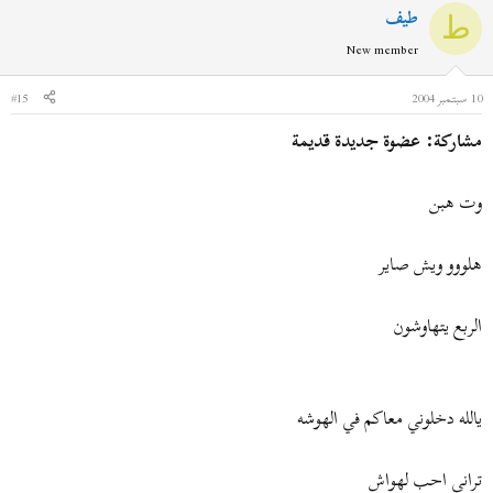
طيف
ط
New member
10 سبتمبر 2004
#15
مشاركة: عضوة جديدة قديمة
وت هبن
هلووو ويش صاير
الربع يتهاوشون
يالله دخلوني معاكم في الهوشه
تراني احب لهواش