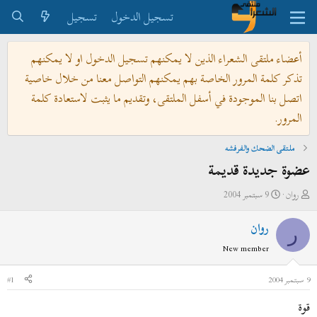
تسجيل الدخول
تسجيل
أعضاء ملتقى الشعراء الذين لا يمكنهم تسجيل الدخول او لا يمكنهم
تذكر كلمة المرور الخاصة بهم يمكنهم التواصل معنا من خلال خاصية
اتصل بنا الموجودة في أسفل الملتقى، وتقديم ما يثبت لاستعادة كلمة
المرور.
ملتقى الضحك والفرفشه
عضوة جديدة قديمة
ب
ت
روان
9 سبتمبر 2004
ا
ا
روان
د
ر
ر
ئ
ي
New member
ا
خ
ل
ا
9 سبتمبر 2004
#1
م
ل
قوة
و
ب