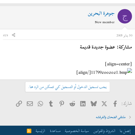
جوهرة البحرين
ج
New member
30 يناير 2005
#19
مشاركة: عضوة جديدة قديمة
[align=center]
[/align]
يجب تسجيل الدخول أو التسجيل كي تتمكن من الرد هنا.
فيسبوك
X
Bluesky
LinkedIn
Reddit
Pinterest
Tumblr
WhatsApp
الرابط
البريد الإلكتروني
شارك:
ملتقى الضحك والفرفشه
إتصل بنا
الشروط والقوانين
سياسة الخصوصية
مساعدة
الرئيسية
R
S