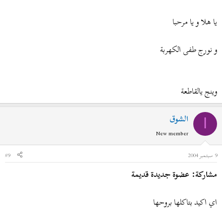
يا هلا و يا مرحبا
و نورج طفى الكهربة
وينج يالقاطعة
الشوق
ا
New member
9 سبتمبر 2004
#9
مشاركة: عضوة جديدة قديمة
اي اكيد بتاكلها بروحها